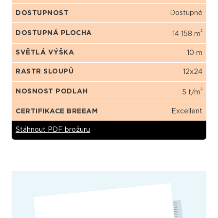
DOSTUPNOST
Dostupné
2
DOSTUPNÁ PLOCHA
14 158 m
SVĚTLÁ VÝŠKA
10 m
RASTR SLOUPŮ
12x24
2
NOSNOST PODLAH
5 t/m
CERTIFIKACE BREEAM
Excellent
Stáhnout PDF brožuru