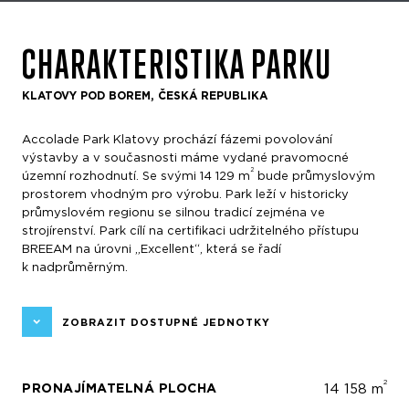
CHARAKTERISTIKA PARKU
KLATOVY POD BOREM, ČESKÁ REPUBLIKA
Accolade Park Klatovy prochází fázemi povolování
výstavby a v současnosti máme vydané pravomocné
2
územní rozhodnutí. Se svými 14 129 m
bude průmyslovým
prostorem vhodným pro výrobu. Park leží v historicky
průmyslovém regionu se silnou tradicí zejména ve
strojírenství. Park cílí na certifikaci udržitelného přístupu
BREEAM na úrovni „Excellent“, která se řadí
k nadprůměrným.
ZOBRAZIT DOSTUPNÉ JEDNOTKY
2
PRONAJÍMATELNÁ PLOCHA
14 158 m