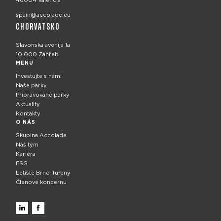
46004 Valencia
spain@accolade.eu
CHORVATSKO
Slavonska avenija 1a
10 000 Záhřeb
MENU
Investujte s námi
Naše parky
Připravované parky
Aktuality
Kontakty
O NÁS
Skupina Accolade
Náš tým
Kariéra
ESG
Letiště Brno‑Tuřany
Členové koncernu