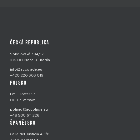
ČESKÁ REPUBLIKA
Sokolovská 394/17
186 00 Praha 8 - Karlín
info@accolade.eu
+420 220 303 019
POLSKO
Emilii Plater 53
00-113 Varšava
poland@accolade.eu
+48 508 611 226
ŠPANĚLSKO
Calle del Justicia 4, 1ºB