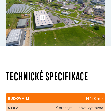
1.1
TECHNICKÉ SPECIFIKACE
2
BUDOVA 1.1
14 158 m
STAV
K pronájmu – nová výstavba