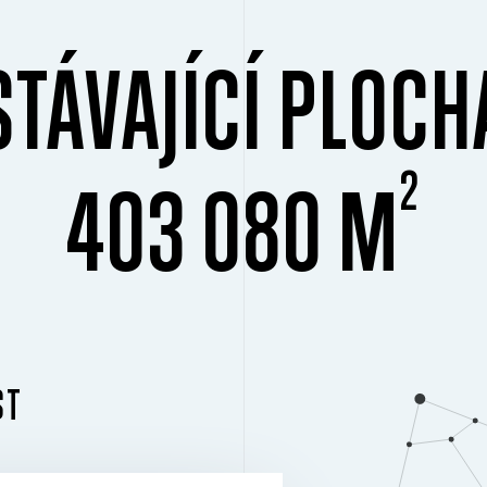
STÁVAJÍCÍ PLOCH
2
403 080 M
ST