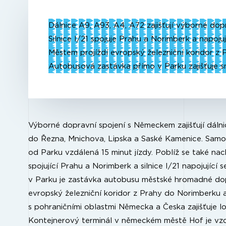
Dálnice A9, A93, A4, A72 zajišťují výborné do
Silnice I/21 spojuje Prahu a Norimberk a napojuj
Městem projíždí evropský železniční koridor z
Autobusová zastávka přímo v Parku zajišťuje 
Výborné dopravní spojení s Německem zajišťují dáln
do Řezna, Mnichova, Lipska a Saské Kamenice. Samo
od Parku vzdálená 15 minut jízdy. Poblíž se také nach
spojující Prahu a Norimberk a silnice I/21 napojující 
v Parku je zastávka autobusu městské hromadné dop
evropský železniční koridor z Prahy do Norimberku a
s pohraničními oblastmi Německa a Česka zajišťuje lok
Kontejnerový terminál v německém městě Hof je vz