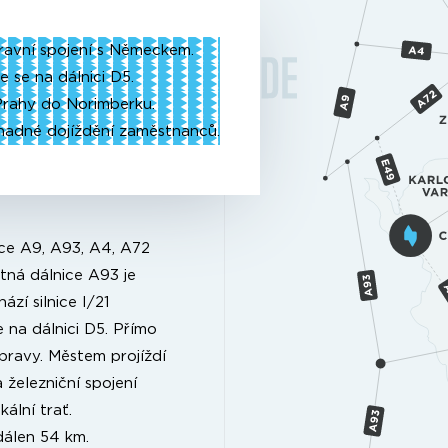
pravní spojení s Německem.
e se na dálnici D5.
 Prahy do Norimberku.
snadné dojíždění zaměstnanců.
ice A9, A93, A4, A72
tná dálnice A93 je
ází silnice I/21
se na dálnici D5. Přímo
ravy. Městem projíždí
 železniční spojení
ální trať.
dálen 54 km.