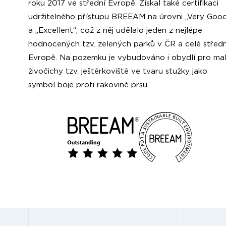
roku 2017 ve střední Evropě. Získal také certifikaci
udržitelného přístupu BREEAM na úrovni „Very Goo
a „Excellent“, což z něj udělalo jeden z nejlépe
hodnocených tzv. zelených parků v ČR a celé středn
Evropě. Na pozemku je vybudováno i obydlí pro ma
živočichy tzv. ještěrkoviště ve tvaru stužky jako
symbol boje proti rakovině prsu.