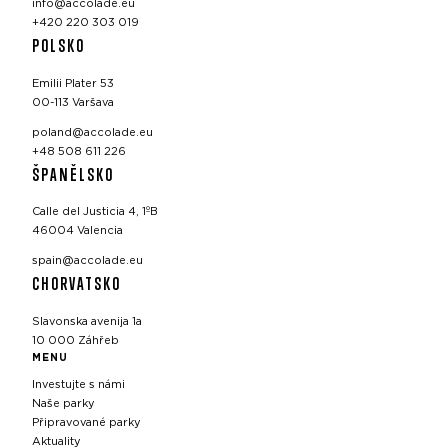
info@accolade.eu
+420 220 303 019
POLSKO
Emilii Plater 53
00-113 Varšava
poland@accolade.eu
+48 508 611 226
ŠPANĚLSKO
Calle del Justicia 4, 1ºB
46004 Valencia
spain@accolade.eu
CHORVATSKO
Slavonska avenija 1a
10 000 Záhřeb
MENU
Investujte s námi
Naše parky
Připravované parky
Aktuality