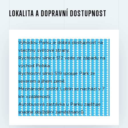
LOKALITA A DOPRAVNÍ DOSTUPNOST
Výhodou Parku je dobrá dostupnost na
všechny světové strany.
Rychlostní silnice S12 vede ze západu na
východ Polska.
Rychlostní silnici S19 spojuje Park ze
severem a jihem země.
Mezinárodní letiště Lublin se nachází v 7
km vzdálenosti.
Autobusová zastávka u Parku zajišťuje
snadné dojíždění zaměstnanců.