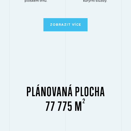
polském trhu.
kurýrní služby.
ZOBRAZIT VÍCE
PLÁNOVANÁ PLOCHA
2
77 775 M