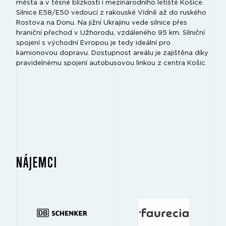
města a v těsné blízkosti i mezinárodního letiště Košice.
Silnice E58/E50 vedoucí z rakouské Vídně až do ruského
Rostova na Donu. Na jižní Ukrajinu vede silnice přes
hraniční přechod v Užhorodu, vzdáleného 95 km. Silniční
spojení s východní Evropou je tedy ideální pro
kamionovou dopravu. Dostupnost areálu je zajištěna díky
pravidelnému spojení autobusovou linkou z centra Košic.
NÁJEMCI