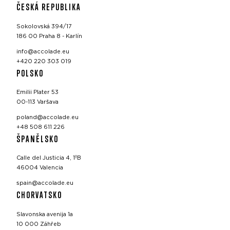
ČESKÁ REPUBLIKA
Sokolovská 394/17
186 00 Praha 8 - Karlín
info@accolade.eu
+420 220 303 019
POLSKO
Emilii Plater 53
00-113 Varšava
poland@accolade.eu
+48 508 611 226
ŠPANĚLSKO
Calle del Justicia 4, 1ºB
46004 Valencia
spain@accolade.eu
CHORVATSKO
Slavonska avenija 1a
10 000 Záhřeb