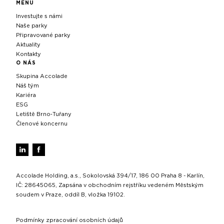
MENU
Investujte s námi
Naše parky
Připravované parky
Aktuality
Kontakty
O NÁS
Skupina Accolade
Náš tým
Kariéra
ESG
Letiště Brno‑Tuřany
Členové koncernu
Accolade Holding, a.s., Sokolovská 394/17, 186 00 Praha 8 - Karlín,
IČ: 28645065, Zapsána v obchodním rejstříku vedeném Městským
soudem v Praze, oddíl B, vložka 19102.
Podmínky zpracování osobních údajů