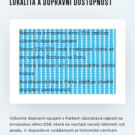
LOKALITA A DOPRAVNÍ DOSTUPNOST
Nájezd na evropskou silnici E58 zajišťuje
výborné dopravní spojení.
Silnice E58/E50 vede z rakouské Vídně až
do ruského Rostova na Donu
V těsné blízkosti leží mezinárodního letiště
Košice.
Autobusová linka u Parku zajišťuje snadné
dojíždění zaměstnanců.
Výborné dopravní spojení s Parkem obstarává nájezd na
evropskou silnici E58, která se nachází necelý kilometr od
areálu. V dojezdové vzdálenosti je historické centrum