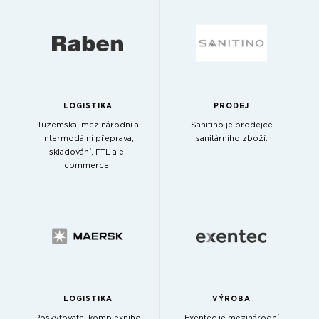
LOGISTIKA
PRODEJ
Tuzemská, mezinárodní a
Sanitino je prodejce
intermodální přeprava,
sanitárního zboží.
skladování, FTL a e-
commerce.
LOGISTIKA
VÝROBA
Poskytovatel komplexního
Exentec je mezinárodní