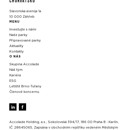
CHORVATSKO
Slavonska avenija 1a
10 000 Záhřeb
MENU
Investujte s námi
Naše parky
Připravované parky
Aktuality
Kontakty
O NÁS
Skupina Accolade
Náš tým
Kariéra
ESG
Letiště Brno‑Tuřany
Členové koncernu
Accolade Holding, a.s., Sokolovská 394/17, 186 00 Praha 8 - Karlín,
IČ: 28645065, Zapsána v obchodním rejstříku vedeném Městským