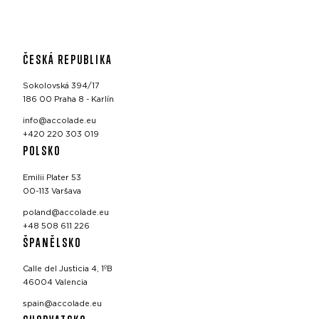
ČESKÁ REPUBLIKA
Sokolovská 394/17
186 00 Praha 8 - Karlín
info@accolade.eu
+420 220 303 019
POLSKO
Emilii Plater 53
00-113 Varšava
poland@accolade.eu
+48 508 611 226
ŠPANĚLSKO
Calle del Justicia 4, 1ºB
46004 Valencia
spain@accolade.eu