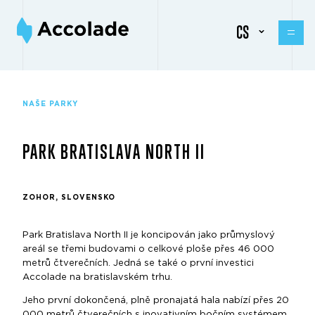
CS
NAŠE PARKY
PARK BRATISLAVA NORTH II
ZOHOR, SLOVENSKO
Park Bratislava North II je koncipován jako průmyslový
areál se třemi budovami o celkové ploše přes 46 000
metrů čtverečních. Jedná se také o první investici
Accolade na bratislavském trhu.
Jeho první dokončená, plně pronajatá hala nabízí přes 20
000 metrů čtverečních s inovativním bočním systémem