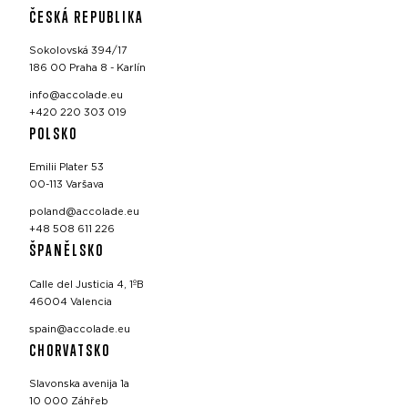
ČESKÁ REPUBLIKA
Sokolovská 394/17
186 00 Praha 8 - Karlín
info@accolade.eu
+420 220 303 019
POLSKO
Emilii Plater 53
00-113 Varšava
poland@accolade.eu
+48 508 611 226
ŠPANĚLSKO
Calle del Justicia 4, 1ºB
46004 Valencia
spain@accolade.eu
CHORVATSKO
Slavonska avenija 1a
10 000 Záhřeb