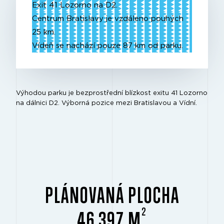
Exit 41 Lozorno na D2.
Centrum Bratislavy je vzdáleno pouhých
25 km.
Vídeň se nachází pouze 87 km od parku.
Výhodou parku je bezprostřední blízkost exitu 41 Lozorno
na dálnici D2. Výborná pozice mezi Bratislavou a Vídní.
PLÁNOVANÁ PLOCHA
2
46 397 M