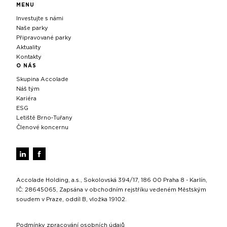
MENU
Investujte s námi
Naše parky
Připravované parky
Aktuality
Kontakty
O NÁS
Skupina Accolade
Náš tým
Kariéra
ESG
Letiště Brno‑Tuřany
Členové koncernu
Accolade Holding, a.s., Sokolovská 394/17, 186 00 Praha 8 - Karlín,
IČ: 28645065, Zapsána v obchodním rejstříku vedeném Městským
soudem v Praze, oddíl B, vložka 19102.
Podmínky zpracování osobních údajů