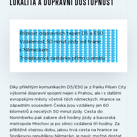
LOKALITA A DOPRAVNÍ DOSTUPNOST
Blízkost dopravních tepen D5 a E50
Vzdálenost 50 minut jízdy od hranic
s Německem
Trolejbusová zastávka přímo u areálu
Díky přilehlým komunikacím D5/E50 je z Parku Pilsen City
výborné dopravní spojení nejen s Prahou, ale i s dalšími
evropskými městy včetně těch německých. Hranice se
západním sousedem Česka jsou vzdáleny jen 60
kilometrů a necelých 50 minut jízdy. Cesta do
Norimberku pak zabere dvě hodiny jízdy a bavorská
metropole Mnichov je po silnici vzdálená tři hodiny. Za
přibližně stejnou dobu, jakou trvá cesta na hranice se
Spolkovou republikou Německo, je navíc možné dostat