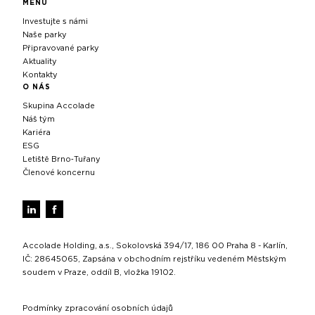
MENU
Investujte s námi
Naše parky
Připravované parky
Aktuality
Kontakty
O NÁS
Skupina Accolade
Náš tým
Kariéra
ESG
Letiště Brno‑Tuřany
Členové koncernu
Accolade Holding, a.s., Sokolovská 394/17, 186 00 Praha 8 - Karlín,
IČ: 28645065, Zapsána v obchodním rejstříku vedeném Městským
soudem v Praze, oddíl B, vložka 19102.
Podmínky zpracování osobních údajů