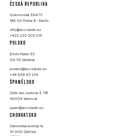
ČESKÁ REPUBLIKA
Sokolovská 394/17
186 00 Praha 8 - Karlín
info@accolade.eu
+420 220 303 019
POLSKO
Emilii Plater 53
00-113 Varšava
poland@accolade.eu
+48 508 611 226
ŠPANĚLSKO
Calle del Justicia 4, 1ºB
46004 Valencia
spain@accolade.eu
CHORVATSKO
Slavonska avenija 1a
10 000 Záhřeb