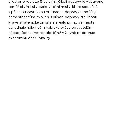
prostor o rozloze 5 tisíc m². Okolí budovy je vybaveno
téměř čtyřmi sty parkovacími místy, které společně
s přilehlou zastávkou hromadné dopravy umožňují
zaměstnancům zvolit si způsob dopravy dle libosti.
Právě strategické umístění areálu přímo ve městě
usnadňuje nájemcům nabídku práce obyvatelům
západočeské metropole, čímž výrazně podporuje
ekonomiku dané lokality.