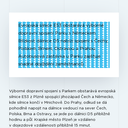
Evropská silnice E53 obstarává výborné
dopravní spojení Parku s Německem.
Blízkost dálnice D5 nabízí spojení s Čechy,
Polskem, Brnem, Ostravou a Prahou.
Autobusová zastávka u Parku zajišťuje
snadné dojíždění zaměstnanců.
Výborné dopravní spojení s Parkem obstarává evropská
silnice E53 z Plzně spojující jihozápad Čech a Německo,
kde silnice končí v Mnichově. Do Prahy, odkud se dá
pohodlně napojit na dálnice vedoucí na sever Čech,
Polska, Brna a Ostravy, se jede po dálnici D5 přibližně
hodinu a půl. Krajské město Plzeň je vzdáleno
v dojezdové vzdálenosti přibližně 15 minut.