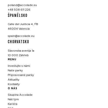
poland@accolade.eu
+48 508 611 226
ŠPANĚLSKO
Calle del Justicia 4, 1ºB
46004 Valencia
spain@accolade.eu
CHORVATSKO
Slavonska avenija 1a
10 000 Záhřeb
MENU
Investujte s námi
Naše parky
Připravované parky
Aktuality
Kontakty
O NÁS
Skupina Accolade
Náš tým
Kariéra