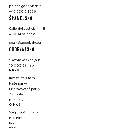
poland@accolade.eu
+48 508 611 226
ŠPANĚLSKO
Calle del Justicia 4, 1ºB
46004 Valencia
spain@accolade.eu
CHORVATSKO
Slavonska avenija 1a
10 000 Záhřeb
MENU
Investujte s námi
Naše parky
Připravované parky
Aktuality
Kontakty
O NÁS
Skupina Accolade
Náš tým
Kariéra