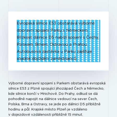
Evropská silnice E53 obstarává výborné
dopravní spojení Parku s Německem.
Blízkost dálnice D5 nabízí spojení s Čechy,
Polskem, Brnem, Ostravou a Prahou.
Autobusová zastávka u Parku zajišťuje
snadné dojíždění zaměstnanců.
Výborné dopravní spojení s Parkem obstarává evropská
silnice E53 z Plzně spojující jihozápad Čech a Německo,
kde silnice končí v Mnichově. Do Prahy, odkud se dá
pohodlně napojit na dálnice vedoucí na sever Čech,
Polska, Brna a Ostravy, se jede po dálnici D5 přibližně
hodinu a půl. Krajské město Plzeň je vzdáleno
v dojezdové vzdálenosti přibližně 15 minut.