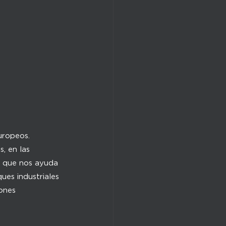
uropeos.
, en las
o que nos ayuda
ues industriales
ones