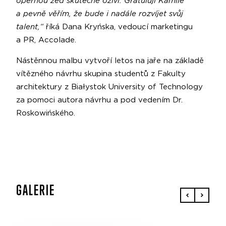
opěrnou zeď skutečně oživí. Gratuluji Kamile
a pevně věřím, že bude i nadále rozvíjet svůj
talent,“
říká Dana Kryńska, vedoucí marketingu
a PR, Accolade.
Nástěnnou malbu vytvoří letos na jaře na základě
vítězného návrhu skupina studentů z Fakulty
architektury z Białystok University of Technology
za pomoci autora návrhu a pod vedením Dr.
Roskowińského.
GALERIE