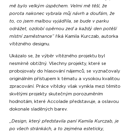
mě bylo velkým úspěchem. Velmi mě těší, že
porota nakonec vybrala můj návrh a doufám, že
to, co jsem malbou vyjádřila, se bude v parku
odrážet, ozdobí opěrnou zeď a každý den potěší
místní zaměstnance”
říká Kamila Kurczab, autorka
vítězného designu.
Ukázalo se, že výběr vítězného projektu byl
nesmírně obtížný. Všechny projekty, které se
probojovaly do hlasování nájemců, se vyznačovaly
originálním přístupem k tématu a vysokou kvalitou
zpracování. Práce vítězky však vynikla mezi těmito
skvělými projekty skutečným porozuměním
hodnotám, které Accolade představuje, a oslavou
dokonale sladěných barev.
„Design, který představila paní Kamila Kurczab, je
po všech stránkách, a to zejména esteticky,