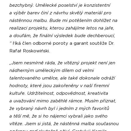
bezchybný. Umělecké poselství je konzistentní
a výběr barev činí z návrhu skvělý materiál pro
nástěnnou malbu. Bude mi potěšením dohlížet na
realizaci projektu, kterou zahájíme letos na jaře,
a doufám, že finální výsledek bude dechberoucí,
“
říká člen odborné poroty a garant soutěže Dr.
Rafał Roskowiński.
„Jsem nesmírně ráda, že vítězný projekt není jen
nádherným uměleckým dílem od velmi
talentovaného umělce, ale také dokonale odráží
hodnoty, které jsou zakořeněny v naší firemní
kultuře. Udržitelnost, odpovědnost, kreativita
a uvažování mimo zaběhlé rámce. Musím přiznat,
že vybraný návrh byl i jedním z mých favoritů
a těší mě, že si ho nájemci vybrali jako svého
vítěze. Jsem si jistá, že nástěnná malba současnou