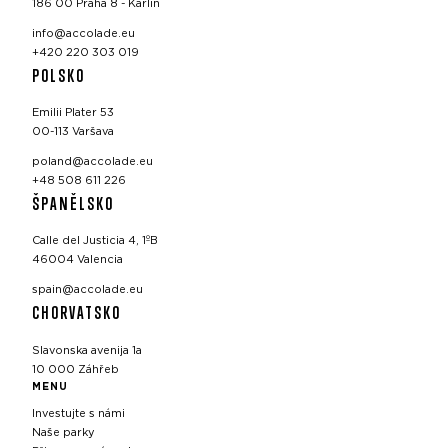
186 00 Praha 8 - Karlín
info@accolade.eu
+420 220 303 019
POLSKO
Emilii Plater 53
00-113 Varšava
poland@accolade.eu
+48 508 611 226
ŠPANĚLSKO
Calle del Justicia 4, 1ºB
46004 Valencia
spain@accolade.eu
CHORVATSKO
Slavonska avenija 1a
10 000 Záhřeb
MENU
Investujte s námi
Naše parky