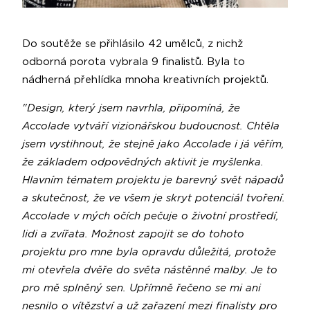
Do soutěže se přihlásilo 42 umělců, z nichž
odborná porota vybrala 9 finalistů. Byla to
nádherná přehlídka mnoha kreativních projektů.
"Design, který jsem navrhla, připomíná, že
Accolade vytváří vizionářskou budoucnost. Chtěla
jsem vystihnout, že stejně jako Accolade i já věřím,
že základem odpovědných aktivit je myšlenka.
Hlavním tématem projektu je barevný svět nápadů
a skutečnost, že ve všem je skryt potenciál tvoření.
Accolade v mých očích pečuje o životní prostředí,
lidi a zvířata. Možnost zapojit se do tohoto
projektu pro mne byla opravdu důležitá, protože
mi otevřela dvěře do světa nástěnné malby. Je to
pro mě splněný sen. Upřímně řečeno se mi ani
nesnilo o vítězství a už zařazení mezi finalisty pro