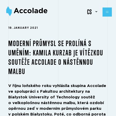
CS
19. JANUARY 2021
MODERNÍ PRŮMYSL SE PROLÍNÁ S
UMĚNÍM: KAMILA KURZAB JE VÍTĚZKOU
SOUTĚŽE ACCOLADE O NÁSTĚNNOU
MALBU
V říjnu loňského roku vyhlásila skupina Accolade
ve spolupráci s Fakultou architektury na
Białystok University of Technology soutěž
o velkoplošnou nástěnnou malbu, která ozdobí
opěrnou zeď v moderním průmyslovém parku
v polském Białystoku. Poté, co odborná porota