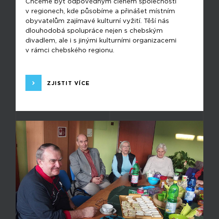
Chceme být odpovědným členem společnosti
v regionech, kde působíme a přinášet místním
obyvatelům zajímavé kulturní vyžití. Těší nás
dlouhodobá spolupráce nejen s chebským
divadlem, ale i s jinými kulturními organizacemi
v rámci chebského regionu.
ZJISTIT VÍCE