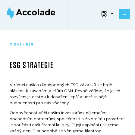
CS
O NÁS • ESG
ESG STRATEGIE
V rámci našich dlouhodobých ESG závazků se hrdě
hlásíme k zásadám a cílům OSN. Pevně věříme, že jejich
rozvíjení je cestou k dosažení lepší a udržitelnější
budoucnosti pro nás všechny.
Odpovědnost vůči našim investorům, nájemcům,
obchodním partnerům, společnosti a životnímu prostředí
je součástí naší firemní kultury. O její naplnění usilujeme
každý den. Dlouhodobě se věnujeme filantropii