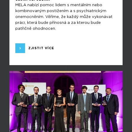
MELA nabízí pomoc lidem s mentálním nebo
kombinovaným postižením a s psychiatrickým
onemocněním. Věříme, že každý může vykonávat
práci, která bude přínosná a za kterou bude
patřičně ohodnocen.
ZJISTIT VÍCE