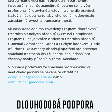
kterou máme vůči našim obchodním partnerům,
investorům i zaměstnancům. Chováme se ke všem
profesionálně, otevřeně a vždy hrajeme dle pravidel.
Každý z nás dbá na to, aby jeho jednání odpovídalo
zásadám férovosti a transparentnosti.
Skupina Accolade má zavedený Program dodržování
trestních a etických předpisů (Criminal Compliance
Program). Ten je tvořen Kodexem trestních předpisů
(Criminal Compliance Code) a Etickým kodexem (Code
of Ethics). Dokumenty obsahují opatření pro prevenci
spáchání trestného činu či neetického jednání pro
všechny osoby působící v rámci Accolade.
V případě podezření ze spáchání protiprávního či
neetického jednání se neváhejte obrátit na
compliance@accolade.eu
nebo
ombudsman@accolade.eu
.
DLOUHODOBÁ PODPORA