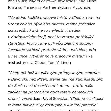
zónu v Aši, zájem několika investorů,"
říká Milan
Kratina, Managing Partner skupiny Accolade.
"Na jedno každé pracovní místo v Chebu, tedy na
území celého bývalého okresu, máme jedenáct
uchazečů. I když je to nejlepší výsledek
v Karlovarském kraji, není to zrovna potěšující
statistika. Proto jsme byli vůči plánům skupiny
Accolade vstřícní, protože vítáme každého, kdo
u nás chce vytvářet nová pracovní místa,"
říká
místostarosta Chebu Tomáš Linda.
"Cheb má blíž ke klíčovým průmyslovým centrům
v Bavorsku než Plzeň, stejně tak má kupříkladu blíž
do Saska než do Ústí nad Labem - proto naše
zacílení na potenciální dodavatele německých
firem,"
vysvětluje Pavel Sovička.
"Cheb je vynikající
lokalita hlavně díky dostupné a kvalitní pracovní