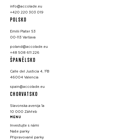
info@accolade.eu
+420 220 303 019
POLSKO
Emilii Plater 53
00-113 Varšava
poland@accolade.eu
+48 508 611 226
ŠPANĚLSKO
Calle del Justicia 4, 1ºB
46004 Valencia
spain@accolade.eu
CHORVATSKO
Slavonska avenija 1a
10 000 Záhřeb
MENU
Investujte s námi
Naše parky
Připravované parky