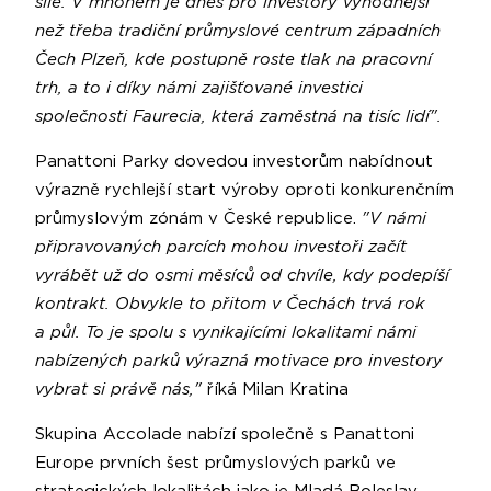
síle. V mnohém je dnes pro investory výhodnější
než třeba tradiční průmyslové centrum západních
Čech Plzeň, kde postupně roste tlak na pracovní
trh, a to i díky námi zajišťované investici
společnosti Faurecia, která zaměstná na tisíc lidí".
Panattoni Parky dovedou investorům nabídnout
výrazně rychlejší start výroby oproti konkurenčním
průmyslovým zónám v České republice.
"V námi
připravovaných parcích mohou investoři začít
vyrábět už do osmi měsíců od chvíle, kdy podepíší
kontrakt. Obvykle to přitom v Čechách trvá rok
a půl. To je spolu s vynikajícími lokalitami námi
nabízených parků výrazná motivace pro investory
vybrat si právě nás,"
říká Milan Kratina
Skupina Accolade nabízí společně s Panattoni
Europe prvních šest průmyslových parků ve