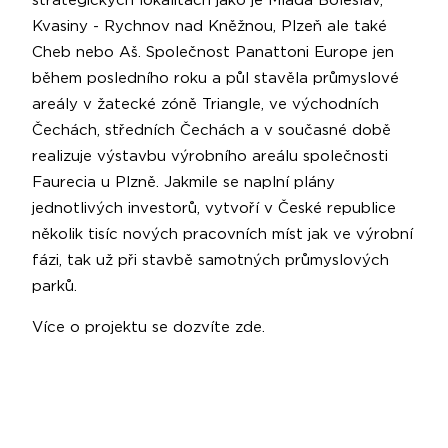
strategických lokalitách jako je Mladá Boleslav,
Kvasiny - Rychnov nad Kněžnou, Plzeň ale také
Cheb nebo Aš. Společnost Panattoni Europe jen
během posledního roku a půl stavěla průmyslové
areály v žatecké zóně Triangle, ve východních
Čechách, středních Čechách a v současné době
realizuje výstavbu výrobního areálu společnosti
Faurecia u Plzně. Jakmile se naplní plány
jednotlivých investorů, vytvoří v České republice
několik tisíc nových pracovních míst jak ve výrobní
fázi, tak už při stavbě samotných průmyslových
parků.
Více o projektu se dozvíte
zde
.