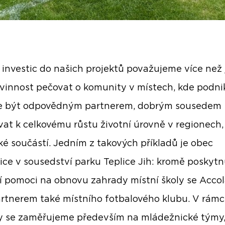
 investic do našich projektů považujeme více než 
vinnost pečovat o komunity v místech, kde podn
 být odpovědným partnerem, dobrým sousedem
ívat k celkovému růstu životní úrovně v regionech,
ké součástí. Jedním z takových příkladů je obec
ce v sousedství parku Teplice Jih: kromě poskytn
í pomoci na obnovu zahrady místní školy se Acco
artnerem také místního fotbalového klubu. V rámci
 se zaměřujeme především na mládežnické týmy,