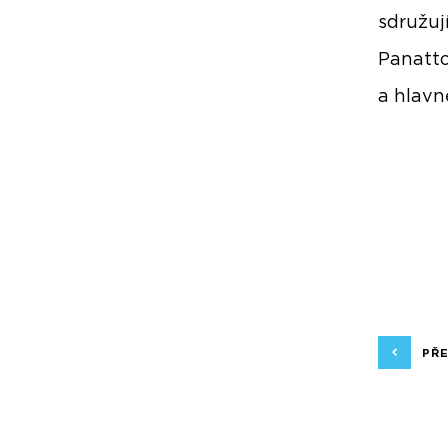
sdružuj
Panatto
a hlav
PŘ