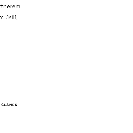
artnerem
 úsilí,
Í ČLÁNEK