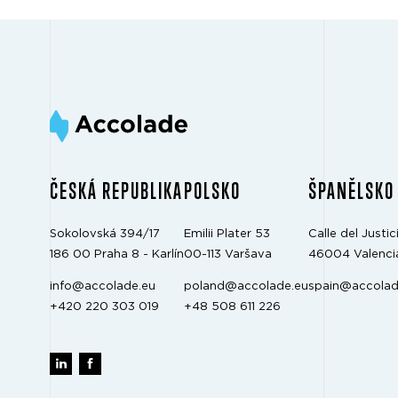
ČESKÁ REPUBLIKA
POLSKO
ŠPANĚLSKO
Sokolovská 394/17
Emilii Plater 53
Calle del Justici
186 00 Praha 8 - Karlín
00-113 Varšava
46004 Valenci
info@accolade.eu
poland@accolade.eu
spain@accolad
+420 220 303 019
+48 508 611 226