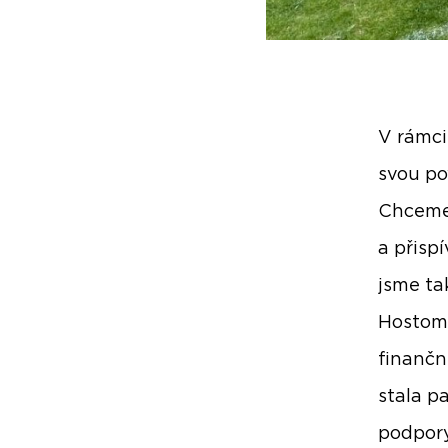
V rámci
svou po
Chceme
a přisp
jsme ta
Hostomi
finančn
stala p
podpory