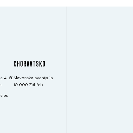
CHORVATSKO
a 4, 1ºB
Slavonska avenija 1a
a
10 000 Záhřeb
e.eu