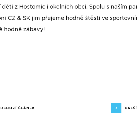
í děti z Hostomic i okolních obcí. Spolu s naším p
ni CZ & SK jim přejeme hodně štěstí ve sportovním
ně hodně zábavy!
EDCHOZÍ ČLÁNEK
DALŠ