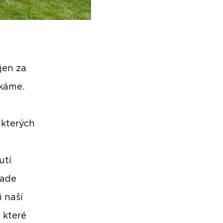
jen za
ikáme.
 kterých
utí
lade
 naší
 které