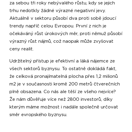
za sebou tři roky nebývalého růstu, kdy se jejich
trhu nedotkly žádné výrazné negativní jevy.
Aktuálně v sektoru působí dva proti sobě jdoucí
trendy napříč celou Evropou. První z nich je
očekáváný růst úrokových měr, proti němuž působí
výrazný růst nájmů, což naopak může zvyšovat
ceny realit.
Udržitelný přístup je efektivní a láká nájemce ze
všech sektorů byznysu. To ostatně dokládá fakt,
že celková pronajímatelná plocha přes 1,2 milionů
m2 je v současnosti kromě 200 metrů čtverečních
plně obsazena. Co nás ale těší ze všeho nejvíce?
Že nám důvěřuje více než 2800 investorů, díky
kterým máme možnost i nadále společně určovat
směr evropského byznysu.