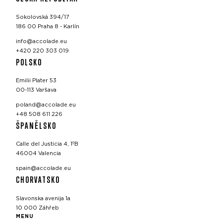
Sokolovská 394/17
186 00 Praha 8 - Karlín
info@accolade.eu
+420 220 303 019
POLSKO
Emilii Plater 53
00-113 Varšava
poland@accolade.eu
+48 508 611 226
ŠPANĚLSKO
Calle del Justicia 4, 1ºB
46004 Valencia
spain@accolade.eu
CHORVATSKO
Slavonska avenija 1a
10 000 Záhřeb
MENU