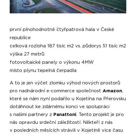
první plnohodnotně čtyřpatrová hala v České
republice
celková rozloha 187 tisíc m2 vs. půdorys 51 tisíc m2
výška 27 metrů
fotovoltaické panely o výkonu 4MW
místo plynu tepelná čerpadla
A to je jen výčet zlomku výhod nových prostorů
pro nadnárodní e-commerce společnost
Amazon
,
které se nám nyní podařilo u Kojetína na Přerovsku
dotáhnout ke zdárnému konci ve spolupráci
s našimi partnery z
Panattoni
. Tento projekt je pro
nás opravdu srdeční záležitostí. Někteří z nás
v posledních měsících strávili v Kojetíně více času