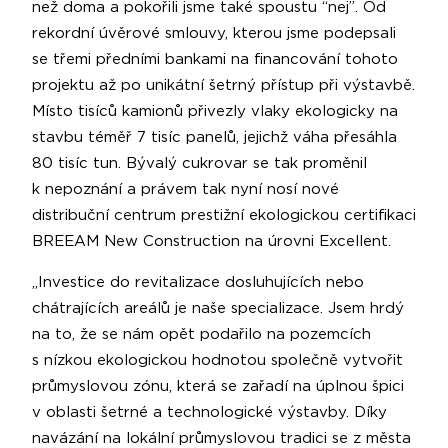
než doma a pokořili jsme také spoustu “nej”. Od
rekordní úvěrové smlouvy, kterou jsme podepsali
se třemi předními bankami na financování tohoto
projektu až po unikátní šetrný přístup při výstavbě.
Místo tisíců kamionů přivezly vlaky ekologicky na
stavbu téměř 7 tisíc panelů, jejichž váha přesáhla
80 tisíc tun. Bývalý cukrovar se tak proměnil
k nepoznání a právem tak nyní nosí nové
distribuční centrum prestižní ekologickou certifikaci
BREEAM New Construction na úrovni Excellent.
„Investice do revitalizace dosluhujících nebo
chátrajících areálů je naše specializace. Jsem hrdý
na to, že se nám opět podařilo na pozemcích
s nízkou ekologickou hodnotou společně vytvořit
průmyslovou zónu, která se zařadí na úplnou špici
v oblasti šetrné a technologické výstavby. Díky
navázání na lokální průmyslovou tradici se z města