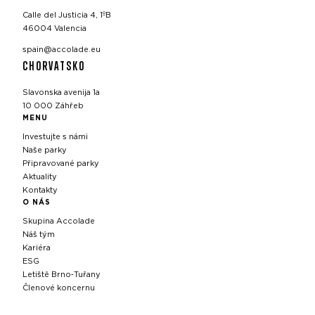
Calle del Justicia 4, 1ºB
46004 Valencia
spain@accolade.eu
CHORVATSKO
Slavonska avenija 1a
10 000 Záhřeb
MENU
Investujte s námi
Naše parky
Připravované parky
Aktuality
Kontakty
O NÁS
Skupina Accolade
Náš tým
Kariéra
ESG
Letiště Brno‑Tuřany
Členové koncernu