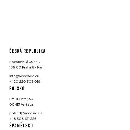
ČESKÁ REPUBLIKA
Sokolovská 394/17
186 00 Praha 8 - Karlín
info@accolade.eu
+420 220 303 019
POLSKO
Emilii Plater 53
00-113 Varšava
poland@accolade.eu
+48 508 611 226
ŠPANĚLSKO