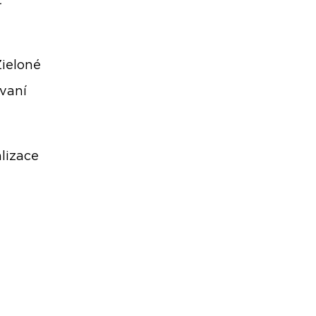
t
Zieloné
ávaní
lizace