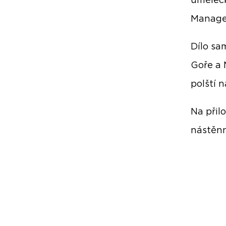
uměleck
Managem
Dílo sa
Goře a 
polští 
Na přil
nástěn