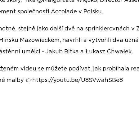
é školy,” říká @Małgorzata Więcko, Director Asse
ent společnosti Accolade v Polsku.
motné, stejně jako další dvě na sprinklerovnách v 
Minsku Mazowieckém, navrhli a vytvořili dva uzn
nástěnní umělci - Jakub Bitka a Łukasz Chwałek.
oženém videu se můžete podívat, jak probíhala rea
né malby 👉
https://youtu.be/U8SVwahSBe8