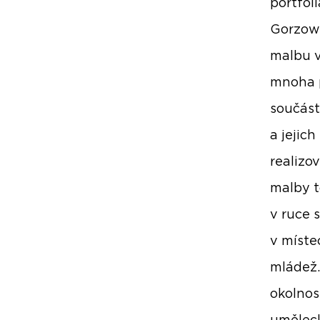
portfol
Gorzow 
malbu v
mnoha p
součást
a jejic
realizo
malby t
v ruce 
v míste
mládež.
okolnos