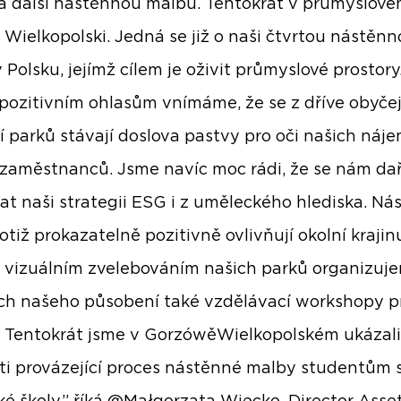
ia další nástěnnou malbu. Tentokrát v průmyslov
Wielkopolski. Jedná se již o naši čtvrtou nástěn
 Polsku, jejímž cílem je oživit průmyslové prostory
ozitivním ohlasům vnímáme, že se z dříve obyče
í parků stávají doslova pastvy pro oči našich náj
h zaměstnanců. Jsme navíc moc rádi, že se nám dař
vat naši strategii ESG i z uměleckého hlediska. N
otiž prokazatelně pozitivně ovlivňují okolní krajin
s vizuálním zvelebováním našich parků organizuj
ch našeho působení také vzdělávací workshopy p
 Tentokrát jsme v GorzówěWielkopolském ukázali
ti provázející proces nástěnné malby studentům 