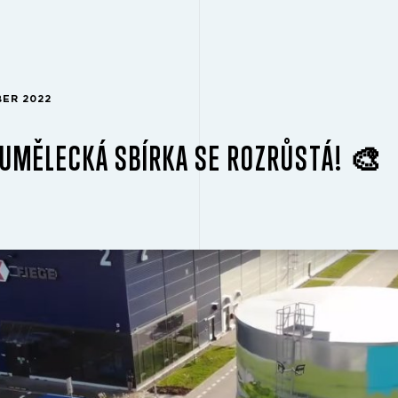
BER 2022
UMĚLECKÁ SBÍRKA SE ROZRŮSTÁ! 🎨