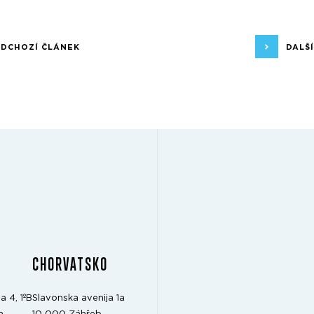
EDCHOZÍ ČLÁNEK
DALŠ
CHORVATSKO
a 4, 1ºB
Slavonska avenija 1a