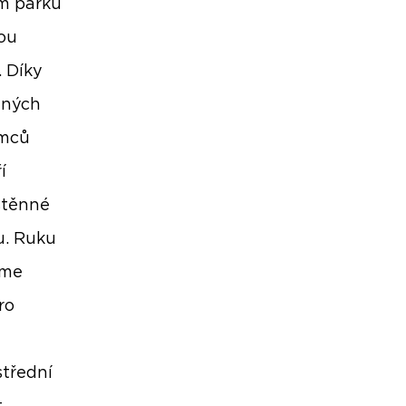
ém parku
nou
. Díky
jných
emců
í
ástěnné
u. Ruku
eme
ro
střední