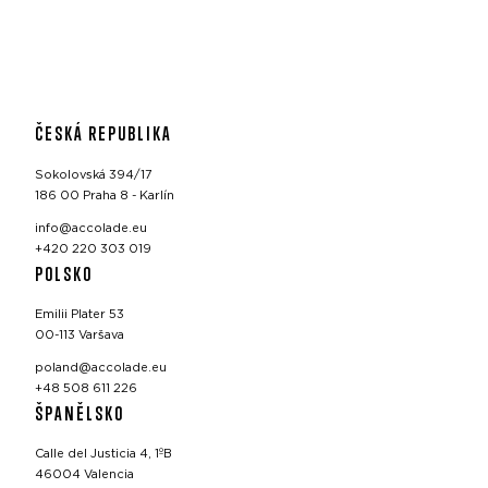
ČESKÁ REPUBLIKA
Sokolovská 394/17
186 00 Praha 8 - Karlín
info@accolade.eu
+420 220 303 019
POLSKO
Emilii Plater 53
00-113 Varšava
poland@accolade.eu
+48 508 611 226
ŠPANĚLSKO
Calle del Justicia 4, 1ºB
46004 Valencia