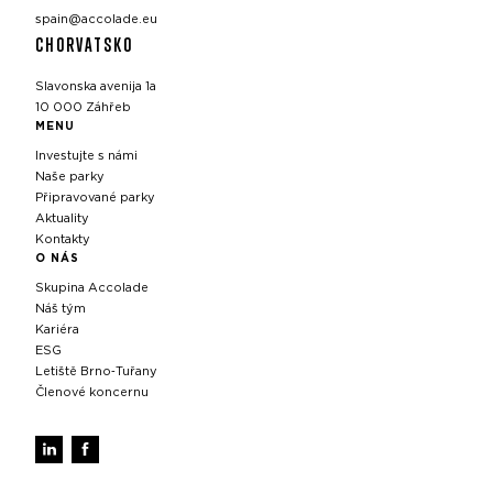
spain@accolade.eu
CHORVATSKO
Slavonska avenija 1a
10 000 Záhřeb
MENU
Investujte s námi
Naše parky
Připravované parky
Aktuality
Kontakty
O NÁS
Skupina Accolade
Náš tým
Kariéra
ESG
Letiště Brno‑Tuřany
Členové koncernu