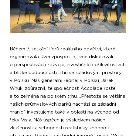
Během 7. setkání lídrů realitního odvětví, které
organizovala Rzeczpospolita, jsme diskutovali
o perspektivách rozvoje, investičních příležitostech
a blízké budoucnosti trhu se skladovými prostory
v Polsku. Náš generální ředitel v Polsku, Jarek
Wnuk, zdůraznil, že společnost Accolade roste,
a to zejména na polském trhu. „Přestože se většina
našich průmyslových parků nachází za západní
hranicí, investujeme také v oblasti na východ od
řeky Visly. Náš úspěch je výsledkem našich
zkušeností a schopnosti realisticky zhodnotit
situaci ve střední a východní Evropě,“ uvedl Wnuk.