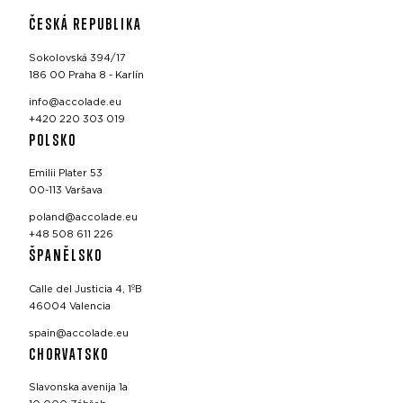
ČESKÁ REPUBLIKA
Sokolovská 394/17
186 00 Praha 8 - Karlín
info@accolade.eu
+420 220 303 019
POLSKO
Emilii Plater 53
00-113 Varšava
poland@accolade.eu
+48 508 611 226
ŠPANĚLSKO
Calle del Justicia 4, 1ºB
46004 Valencia
spain@accolade.eu
CHORVATSKO
Slavonska avenija 1a