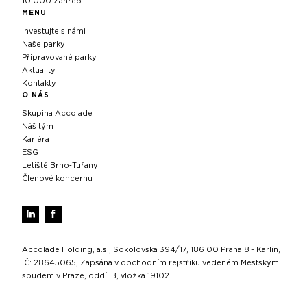
10 000 Záhřeb
MENU
Investujte s námi
Naše parky
Připravované parky
Aktuality
Kontakty
O NÁS
Skupina Accolade
Náš tým
Kariéra
ESG
Letiště Brno‑Tuřany
Členové koncernu
Accolade Holding, a.s., Sokolovská 394/17, 186 00 Praha 8 - Karlín,
IČ: 28645065, Zapsána v obchodním rejstříku vedeném Městským
soudem v Praze, oddíl B, vložka 19102.