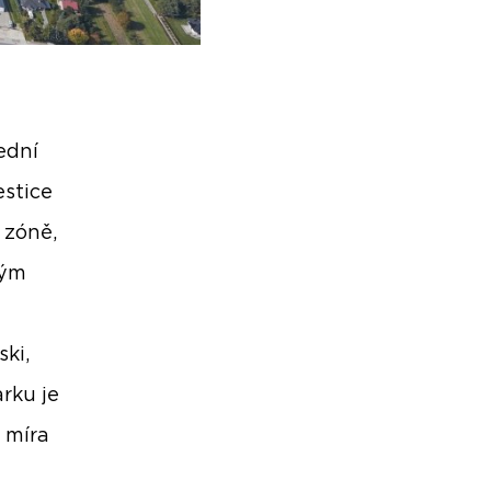
řední
estice
 zóně,
lým
ki,
rku je
 míra