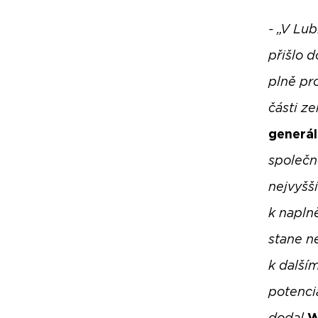
- „V Lu
přišlo d
plně pro
části ze
generál
společn
nejvyšší
k napln
stane n
k další
potenci