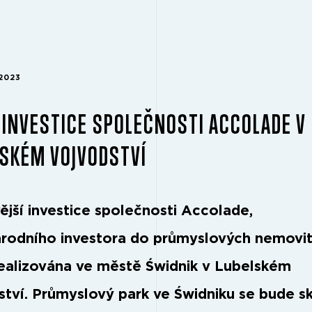
 2023
 INVESTICE SPOLEČNOSTI ACCOLADE V
LSKÉM VOJVODSTVÍ
ější investice společnosti Accolade,
rodního investora do průmyslových nemovit
ealizována ve městě Świdnik v Lubelském
ství. Průmyslový park ve Świdniku se bude s