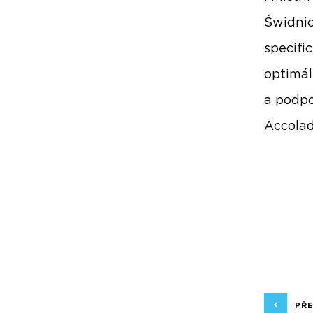
Świdnic
specifi
optimál
a podpo
Accolad
PŘ