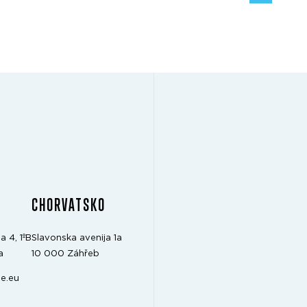
CHORVATSKO
a 4, 1ºB
Slavonska avenija 1a
a
10 000 Záhřeb
e.eu