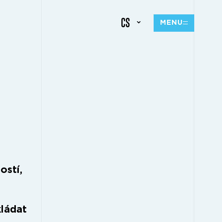
CS
MENU
ostí,
kládat