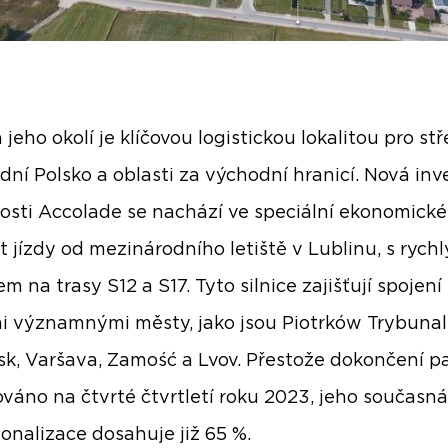
 jeho okolí je klíčovou logistickou lokalitou pro st
dní Polsko a oblasti za východní hranicí. Nová inv
osti Accolade se nachází ve speciální ekonomické
t jízdy od mezinárodního letiště v Lublinu, s rych
m na trasy S12 a S17. Tyto silnice zajišťují spojení
mi významnými městy, jako jsou Piotrków Trybunals
k, Varšava, Zamość a Lvov. Přestože dokončení pa
váno na čtvrté čtvrtletí roku 2023, jeho současná
onalizace dosahuje již 65 %.