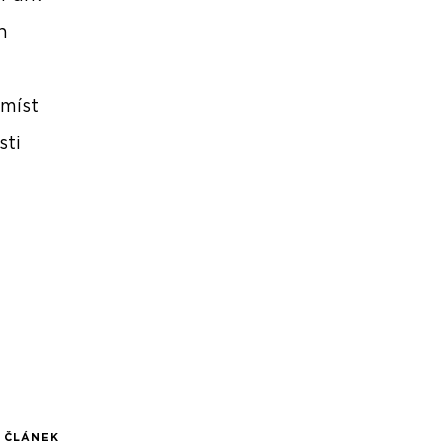
n
e
 míst
sti
Í ČLÁNEK