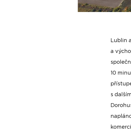
Lublin a
a výcho
společn
10 minu
přístupe
s další
Dorohus
napláno
komerci