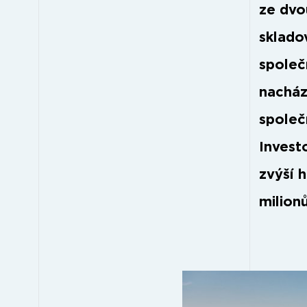
ze dvo
skladov
společ
nacház
společ
Invest
zvýší 
milion