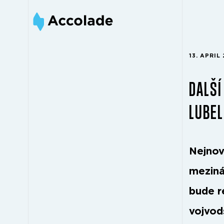
13. APRIL
DALŠÍ
LUBE
Nejnov
meziná
bude r
vojvod