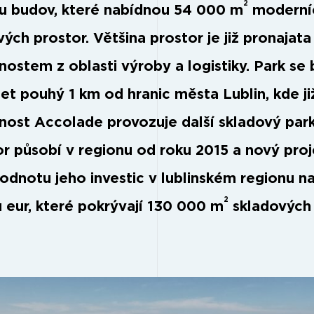
2
u budov, které nabídnou 54 000 m
moderní
ých prostor. Většina prostor je již pronajat
nostem z oblasti výroby a logistiky. Park se
et pouhý 1 km od hranic města Lublin, kde ji
nost Accolade provozuje další skladový park
or působí v regionu od roku 2015 a nový proj
hodnotu jeho investic v lublinském regionu na
2
ů eur, které pokrývají 130 000 m
skladových 