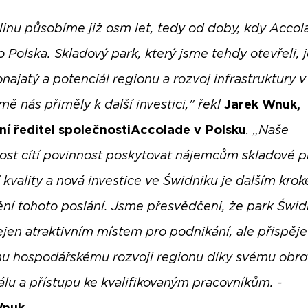
blinu působíme již osm let, tedy od doby, kdy Acco
o Polska. Skladový park, který jsme tehdy otevřeli, j
najatý a potenciál regionu a rozvoj infrastruktury v
mě nás přiměly k další investici," řekl
Jarek Wnuk,
ní ředitel společnostiAccolade v Polsku
. „Naše
ost cítí povinnost poskytovat nájemcům skladové p
 kvality a nová investice ve Świdniku je dalším kro
ění tohoto poslání. Jsme přesvědčeni, že park Świd
ejen atraktivním místem pro podnikání, ale přispěje
mu hospodářskému rozvoji regionu díky svému obr
álu a přístupu ke kvalifikovaným pracovníkům. -