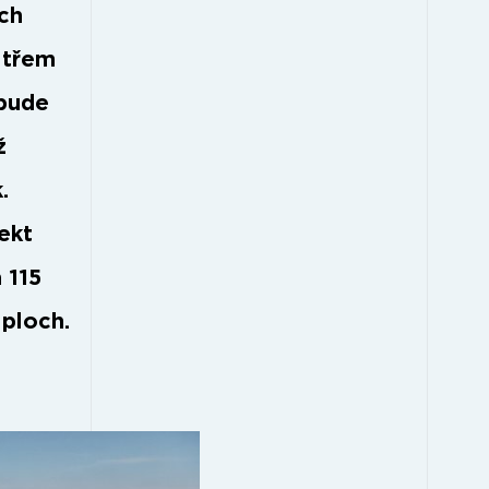
ch
a třem
 bude
ž
.
ekt
 115
ploch.