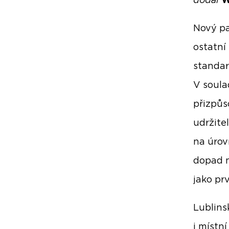
dodal
W
Nový pa
ostatní
standar
V soula
přizpůs
udržite
na úrov
dopad n
jako pr
Lublins
i místn