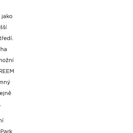
 jako
šší
ředí.
cha
možní
 BREEM
amný
tejně
.
ní
 Park