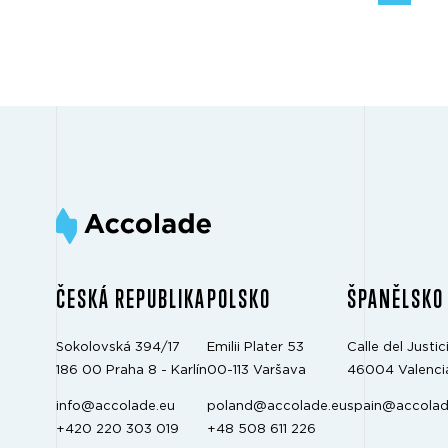
ČESKÁ REPUBLIKA
POLSKO
ŠPANĚLSKO
Sokolovská 394/17
Emilii Plater 53
Calle del Justici
186 00 Praha 8 - Karlín
00-113 Varšava
46004 Valenci
info@accolade.eu
poland@accolade.eu
spain@accolad
+420 220 303 019
+48 508 611 226