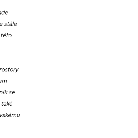
lade
e stále
 této
rostory
kem
nik se
 také
ovskému