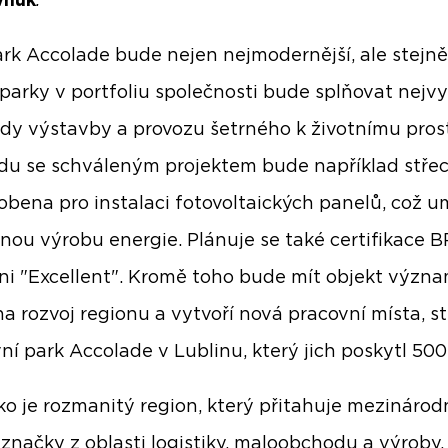
nuk
.
rk Accolade bude nejen nejmodernější, ale stejně
 parky v portfoliu společnosti bude splňovat nejvy
dy výstavby a provozu šetrného k životnímu prost
du se schváleným projektem bude například stře
obena pro instalaci fotovoltaických panelů, což u
lnou výrobu energie. Plánuje se také certifikace
ni "Excellent". Kromě toho bude mít objekt význ
a rozvoj regionu a vytvoří nová pracovní místa, s
vní park Accolade v Lublinu, který jich poskytl 500
ko je rozmanitý region, který přitahuje mezinárod
í značky z oblasti logistiky, maloobchodu a výroby.