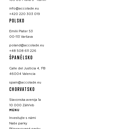
info@accolade.eu
+420 220 303 019
POLSKO
Emilii Plater 53
00-113 Varšava
poland@accolade.eu
+48 508 611 226
ŠPANĚLSKO
Calle del Justicia 4, 1ºB
46004 Valencia
spain@accolade.eu
CHORVATSKO
Slavonska avenija 1a
10 000 Záhřeb
MENU
Investujte s námi
Naše parky
Připravované parky