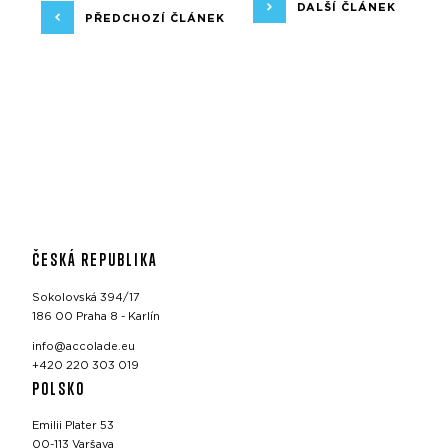
DALŠÍ ČLÁNEK
PŘEDCHOZÍ ČLÁNEK
ČESKÁ REPUBLIKA
Sokolovská 394/17
186 00 Praha 8 - Karlín
info@accolade.eu
+420 220 303 019
POLSKO
Emilii Plater 53
00-113 Varšava