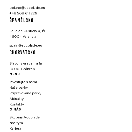
poland@accolade.eu
+48 508 611 226
ŠPANĚLSKO
Calle del Justicia 4, 1ºB
46004 Valencia
spain@accolade.eu
CHORVATSKO
Slavonska avenija 1a
10 000 Záhřeb
MENU
Investujte s námi
Naše parky
Připravované parky
Aktuality
Kontakty
O NÁS
Skupina Accolade
Náš tým
Kariéra