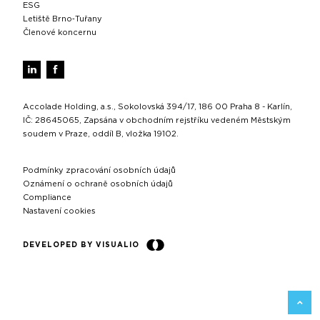
ESG
Letiště Brno‑Tuřany
Členové koncernu
Accolade Holding, a.s., Sokolovská 394/17, 186 00 Praha 8 - Karlín,
IČ: 28645065, Zapsána v obchodním rejstříku vedeném Městským
soudem v Praze, oddíl B, vložka 19102.
Podmínky zpracování osobních údajů
Oznámení o ochraně osobních údajů
Compliance
Nastavení cookies
DEVELOPED BY VISUALIO
ZPĚT 