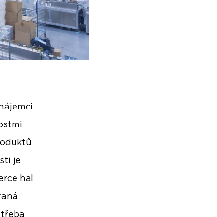
 nájemci
nostmi
roduktů
ti je
erce hal
vaná
 třeba