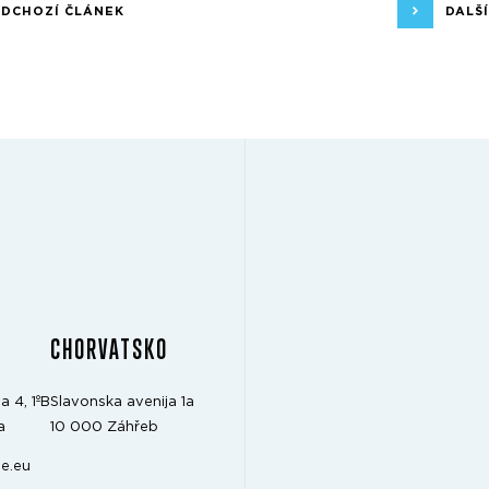
EDCHOZÍ ČLÁNEK
DALŠ
CHORVATSKO
a 4, 1ºB
Slavonska avenija 1a
a
10 000 Záhřeb
e.eu