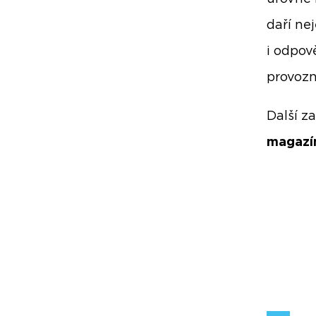
daří ne
i odpov
provozn
Další z
magazí