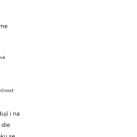
íme
ové
ečnost
ují i na
 dle
oku se