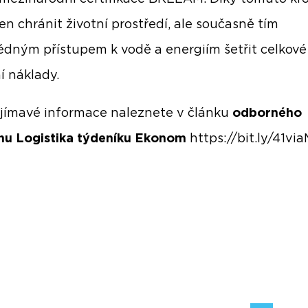
jen chránit životní prostředí, ale současně tím
ědným přístupem k vodě a energiím šetřit celkové
í náklady.
ajímavé informace naleznete v článku
odborného
nu Logistika týdeníku Ekonom
https://bit.ly/41vi