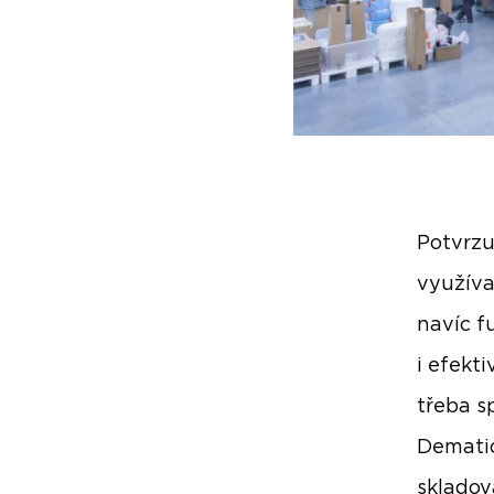
Potvrzu
využíva
navíc f
i efekt
třeba s
Dematic
skladov