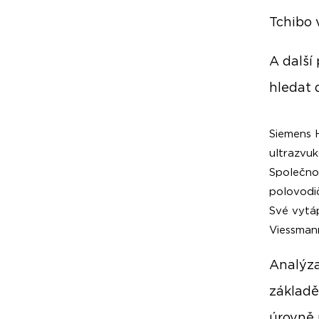
Tchibo 
A další
hledat 
Siemens H
ultrazvuk
Společno
polovodi
Své vytá
Viessman
Analýza
základě
úrovně 