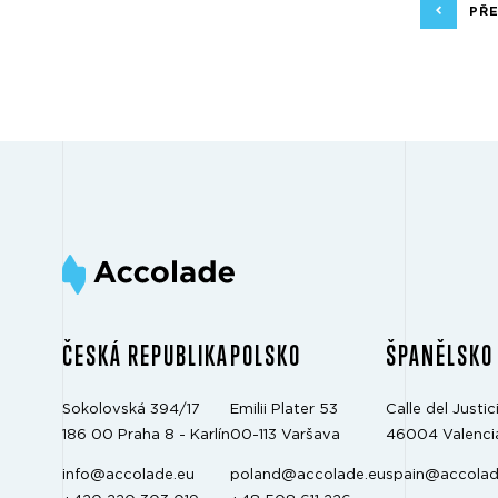
PŘ
ČESKÁ REPUBLIKA
POLSKO
ŠPANĚLSKO
Sokolovská 394/17
Emilii Plater 53
Calle del Justici
186 00 Praha 8 - Karlín
00-113 Varšava
46004 Valenci
info@accolade.eu
poland@accolade.eu
spain@accolad