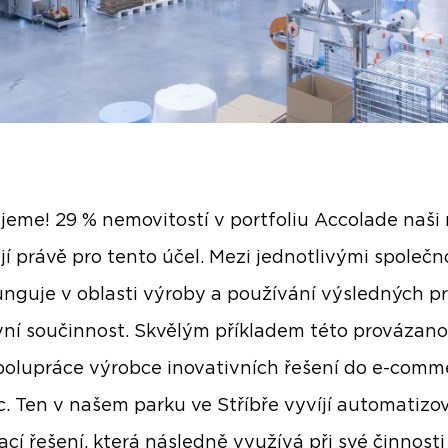
jeme! 29 % nemovitostí v portfoliu Accolade naši
jí právě pro tento účel. Mezi jednotlivými společ
unguje v oblasti výroby a používání výsledných p
ivní součinnost. Skvělým příkladem této provázanos
polupráce výrobce inovativních řešení do e-comm
. Ten v našem parku ve Stříbře vyvíjí automatizo
ací řešení, která následně využívá při své činnosti