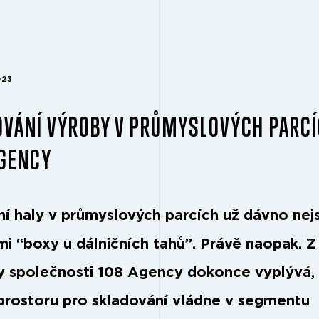
023
VÁNÍ VÝROBY V PRŮMYSLOVÝCH PARCÍ
AGENCY
í haly v průmyslových parcích už dávno nej
i “boxy u dálničních tahů”. Právě naopak. Z
y společnosti 108 Agency dokonce vyplývá,
prostoru pro skladování vládne v segmentu