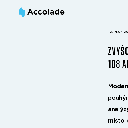
12. MAY 2
ZVYŠO
108 
Modern
pouhým
analýz
místo 