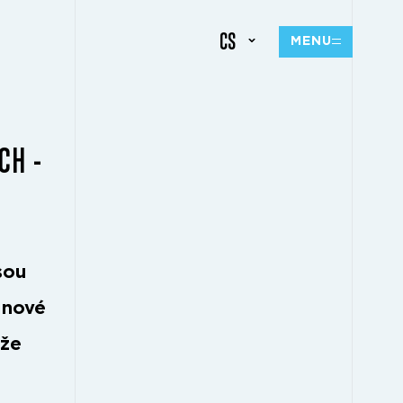
CS
MENU
CH -
sou
 nové
 že