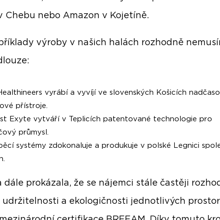
v Chebu nebo Amazon v Kojetíně.
 příklady výroby v našich halách rozhodně nemus
dlouze:
ealthineers vyrábí a vyvíjí ve slovenských Košicích nadčas
ové přístroje.
st Exyte vytváří v Teplicích patentované technologie pro
čový průmysl.
pěcí systémy zdokonaluje a produkuje v polské Legnici spol
n.
 dále prokázala, že se nájemci stále častěji rozhod
 udržitelnosti a ekologičnosti jednotlivých prostor
mezinárodní certifikace BREEAM. Díky tomuto kr