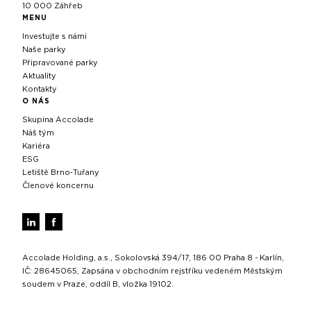
10 000 Záhřeb
MENU
Investujte s námi
Naše parky
Připravované parky
Aktuality
Kontakty
O NÁS
Skupina Accolade
Náš tým
Kariéra
ESG
Letiště Brno‑Tuřany
Členové koncernu
Accolade Holding, a.s., Sokolovská 394/17, 186 00 Praha 8 - Karlín,
IČ: 28645065, Zapsána v obchodním rejstříku vedeném Městským
soudem v Praze, oddíl B, vložka 19102.