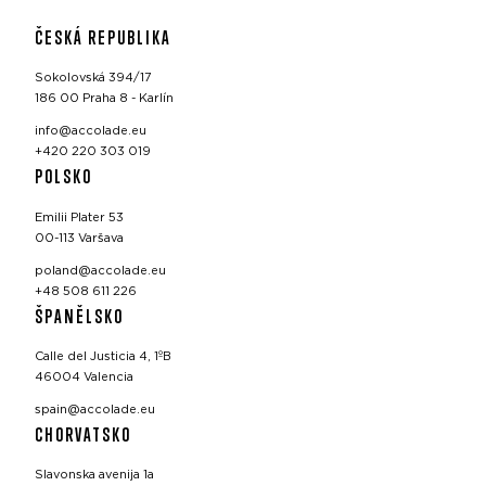
ČESKÁ REPUBLIKA
Sokolovská 394/17
186 00 Praha 8 - Karlín
info@accolade.eu
+420 220 303 019
POLSKO
Emilii Plater 53
00-113 Varšava
poland@accolade.eu
+48 508 611 226
ŠPANĚLSKO
Calle del Justicia 4, 1ºB
46004 Valencia
spain@accolade.eu
CHORVATSKO
Slavonska avenija 1a