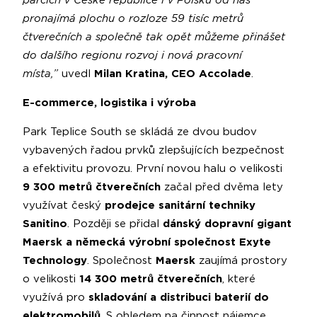
parcích v České republice i v Polsku od nás
pronajímá plochu o rozloze 59 tisíc metrů
čtverečních a společně tak opět můžeme přinášet
do dalšího regionu rozvoj i nová pracovní
místa,”
uvedl
Milan Kratina, CEO Accolade
.
E-commerce, logistika i výroba
Park Teplice South se skládá ze dvou budov
vybavených řadou prvků zlepšujících bezpečnost
a efektivitu provozu. První novou halu o velikosti
9 300 metrů čtverečních
začal před dvěma lety
využívat český
prodejce sanitární techniky
Sanitino
.
Později se přidal
dánský dopravní gigant
Maersk a německá výrobní společnost Exyte
Technology
. Společnost
Maersk
zaujímá prostory
o velikosti
14 300 metrů čtverečních
, které
využívá pro
skladování a distribuci baterií do
elektromobilů
. S ohledem na činnost nájemce