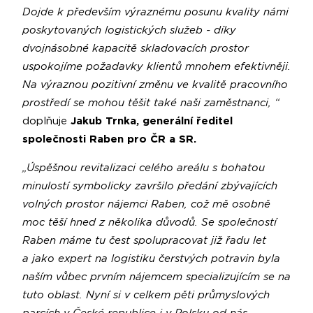
Dojde k především výraznému posunu kvality námi
poskytovaných logistických služeb - díky
dvojnásobné kapacitě skladovacích prostor
uspokojíme požadavky klientů mnohem efektivněji.
Na výraznou pozitivní změnu ve kvalitě pracovního
prostředí se mohou těšit také naši zaměstnanci, “
doplňuje
Jakub Trnka, generální ředitel
společnosti Raben pro ČR a SR.
„Úspěšnou revitalizaci celého areálu s bohatou
minulostí symbolicky završilo předání zbývajících
volných prostor nájemci Raben, což mě osobně
moc těší hned z několika důvodů. Se společností
Raben máme tu čest spolupracovat již řadu let
a jako expert na logistiku čerstvých potravin byla
naším vůbec prvním nájemcem specializujícím se na
tuto oblast. Nyní si v celkem pěti průmyslových