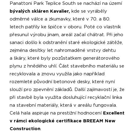
Panattoni Park Teplice South se nachází na území
bývalých skláren Kavalier,
kde se vyráběly
odměrné válce a zkumavky, které v 70. a 80.
letech patřily ke špičce v oboru. Poté co vlastník
přesunul výrobu jinam, areál začal chátrat. Při jeho
sanaci došlo k odstranění staré ekologické zátěže,
zejména desítky let nahromaděné vrstvy dehtu
a škáry, které byly pozůstatkem generátorového
plynu z hnědého uhlí. Část stavebního materiálu se
recyklovala a znovu využila jako například
rozemleté původní betonové desky, které nyní
slouží pro zpevnění základů. Další zajímavostí je, že
při stavbě byla využita dosluhující recyklační linka
na stavební materiály, která v areálu fungovala.
Celá hala aspiruje na prestižní hodnocení
Excellent
v rámci ekologické certifikace BREEAM New
Construction
.