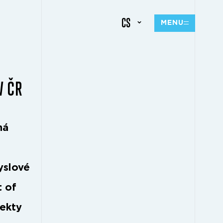
CS
MENU
V ČR
má
yslové
t of
jekty