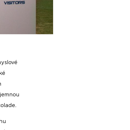
myslové
ské
h
říjemnou
colade.
rhu