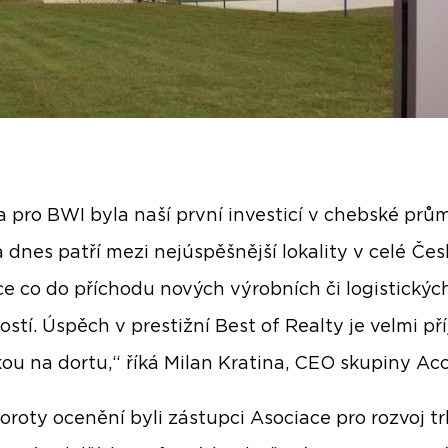
 pro BWI byla naší první investicí v chebské prů
a dnes patří mezi nejúspěšnější lokality v celé Če
ce co do příchodu nových výrobních či logistickýc
ostí. Úspěch v prestižní Best of Realty je velmi p
kou na dortu,“ říká Milan Kratina, CEO skupiny Ac
oroty ocenění byli zástupci Asociace pro rozvoj t