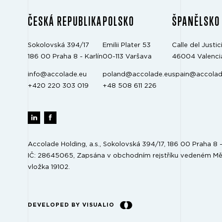
ČESKÁ REPUBLIKA
POLSKO
ŠPANĚLSKO
Sokolovská 394/17
Emilii Plater 53
Calle del Justici
186 00 Praha 8 - Karlín
00-113 Varšava
46004 Valenci
info@accolade.eu
poland@accolade.eu
spain@accolad
+420 220 303 019
+48 508 611 226
Accolade Holding, a.s., Sokolovská 394/17, 186 00 Praha 8 - 
IČ: 28645065, Zapsána v obchodním rejstříku vedeném Mě
vložka 19102.
DEVELOPED BY VISUALIO