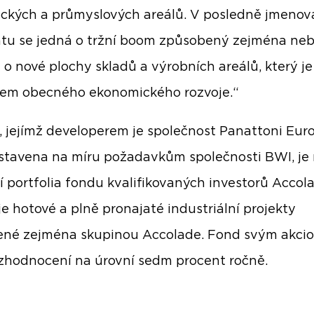
tických a průmyslových areálů. V posledně jmeno
tu se jedná o tržní boom způsobený zejména ne
o nové plochy skladů a výrobních areálů, který je
kem obecného ekonomického rozvoje.“
 jejímž developerem je společnost Panattoni Euro
stavena na míru požadavkům společnosti BWI, je 
í portfolia fondu kvalifikovaných investorů Accol
je hotové a plně pronajaté industriální projekty
ené zejména skupinou Accolade. Fond svým akci
 zhodnocení na úrovní sedm procent ročně.