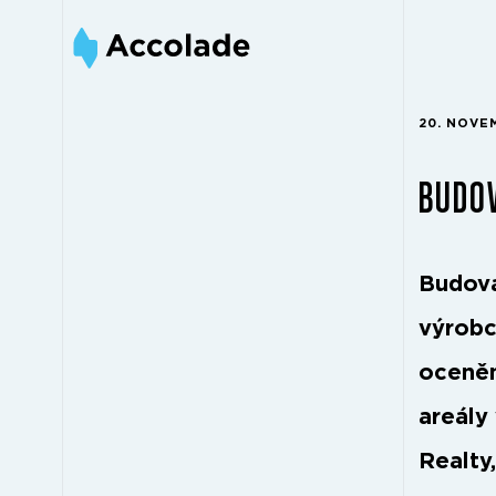
20. NOVE
BUDOV
Budova
výrobc
oceněn
areály
Realty