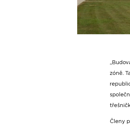
„Budova
zóně. T
republi
společn
třešnič
Členy p