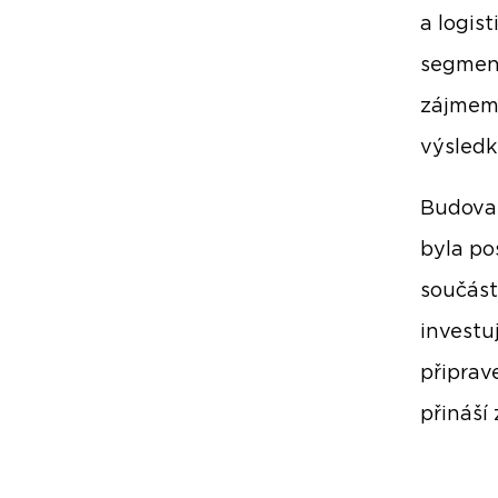
a logis
segmen
zájmem 
výsled
Budova,
byla po
součást
investu
připrav
přináší