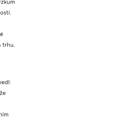
výzkum
ostí.
ké
 trhu.
u
vedl:
ěže
čním