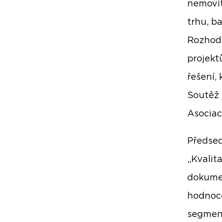
nemovit
trhu, b
Rozhodu
projekt
řešení,
Soutěž 
Asociac
Předsed
„Kvalit
dokumen
hodnoce
segment