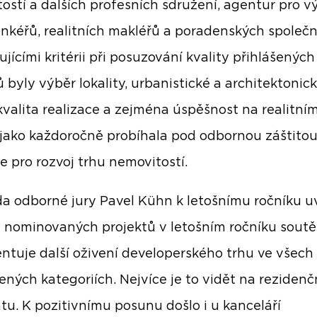
ostí a dalších profesních sdružení, agentur pro 
ankéřů, realitních makléřů a poradenských společn
jícími kritérii při posuzování kvality přihlášených
ů byly výběr lokality, urbanistické a architektonic
 kvalita realizace a zejména úspěšnost na realitním
jako každoročně probíhala pod odbornou záštito
e pro rozvoj trhu nemovitostí.
a odborné jury Pavel Kühn k letošnímu ročníku u
a nominovaných projektů v letošním ročníku sout
tuje další oživení developerského trhu ve všech
ných kategoriích. Nejvíce je to vidět na reziden
u. K pozitivnímu posunu došlo i u kanceláří