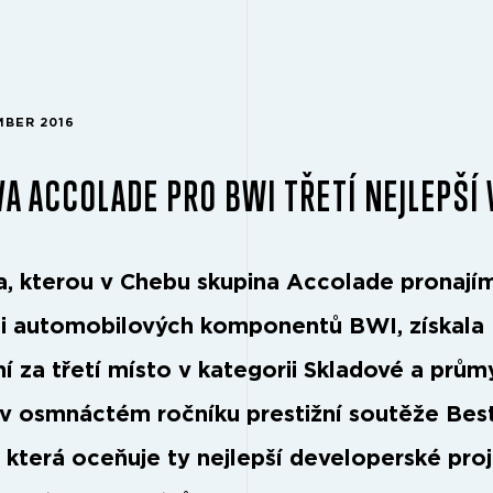
MBER 2016
A ACCOLADE PRO BWI TŘETÍ NEJLEPŠÍ 
, kterou v Chebu skupina Accolade pronají
i automobilových komponentů BWI, získala
í za třetí místo v kategorii Skladové a prům
 v osmnáctém ročníku prestižní soutěže Bes
, která oceňuje ty nejlepší developerské pro