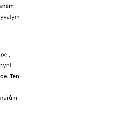
vaném
bývalým
pe ,
nyní
ade. Ten
onářům