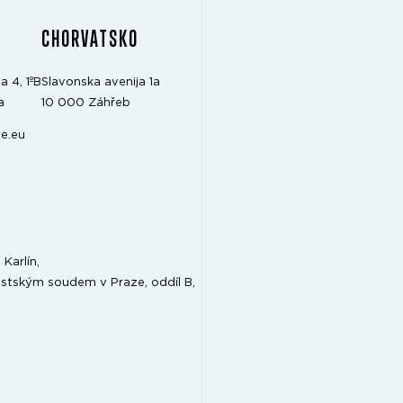
CHORVATSKO
a 4, 1ºB
Slavonska avenija 1a
a
10 000 Záhřeb
e.eu
Karlín,
stským soudem v Praze, oddíl B,