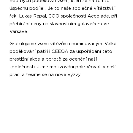
Rád bych poděkoval všem, kteří se na tomto
úspěchu podíleli. Je to naše společné vítězství,“
řekl Lukas Repal, COO společnosti Accolade, při
přebírání ceny na slavnostním galavečeru ve
Varšavě.
Gratulujeme všem vítězům i nominovaným. Velké
poděkování patří i CEEQA za uspořádání této
prestižní akce a porotě za ocenění naší
společnosti. Jsme motivováni pokračovat v naší
práci a těšíme se na nové výzvy.