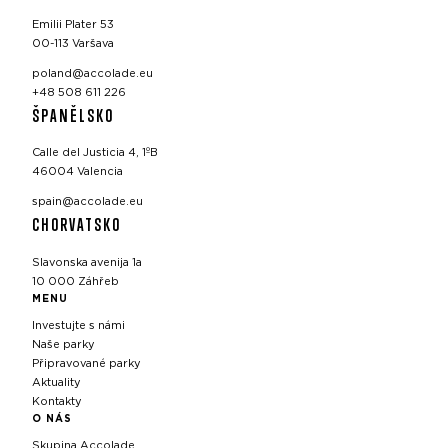
Emilii Plater 53
00-113 Varšava
poland@accolade.eu
+48 508 611 226
ŠPANĚLSKO
Calle del Justicia 4, 1ºB
46004 Valencia
spain@accolade.eu
CHORVATSKO
Slavonska avenija 1a
10 000 Záhřeb
MENU
Investujte s námi
Naše parky
Připravované parky
Aktuality
Kontakty
O NÁS
Skupina Accolade