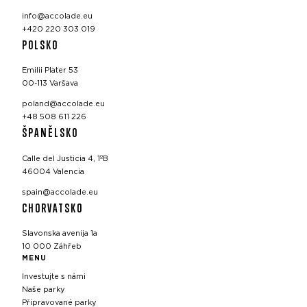
info@accolade.eu
+420 220 303 019
POLSKO
Emilii Plater 53
00-113 Varšava
poland@accolade.eu
+48 508 611 226
ŠPANĚLSKO
Calle del Justicia 4, 1ºB
46004 Valencia
spain@accolade.eu
CHORVATSKO
Slavonska avenija 1a
10 000 Záhřeb
MENU
Investujte s námi
Naše parky
Připravované parky