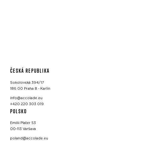
ČESKÁ REPUBLIKA
Sokolovská 394/17
186 00 Praha 8 - Karlín
info@accolade.eu
+420 220 303 019
POLSKO
Emilii Plater 53
00-113 Varšava
poland@accolade.eu