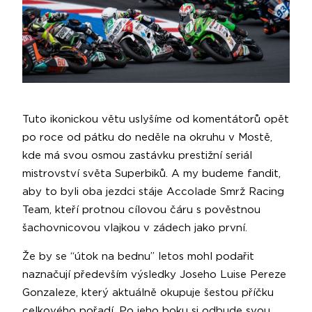
Tuto ikonickou větu uslyšíme od komentátorů opět
po roce od pátku do neděle na okruhu v Mostě,
kde má svou osmou zastávku prestižní seriál
mistrovství světa Superbiků. A my budeme fandit,
aby to byli oba jezdci stáje Accolade Smrž Racing
Team, kteří protnou cílovou čáru s pověstnou
šachovnicovou vlajkou v zádech jako první.
Že by se “útok na bednu” letos mohl podařit
naznačují především výsledky Joseho Luise Pereze
Gonzaleze, který aktuálně okupuje šestou příčku
celkového pořadí. Po jeho boku si odbude svou