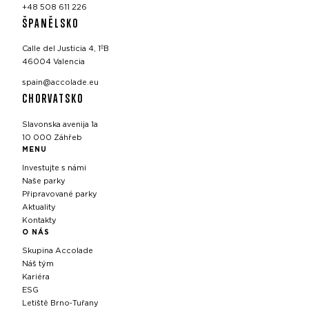
+48 508 611 226
ŠPANĚLSKO
Calle del Justicia 4, 1ºB
46004 Valencia
spain@accolade.eu
CHORVATSKO
Slavonska avenija 1a
10 000 Záhřeb
MENU
Investujte s námi
Naše parky
Připravované parky
Aktuality
Kontakty
O NÁS
Skupina Accolade
Náš tým
Kariéra
ESG
Letiště Brno‑Tuřany