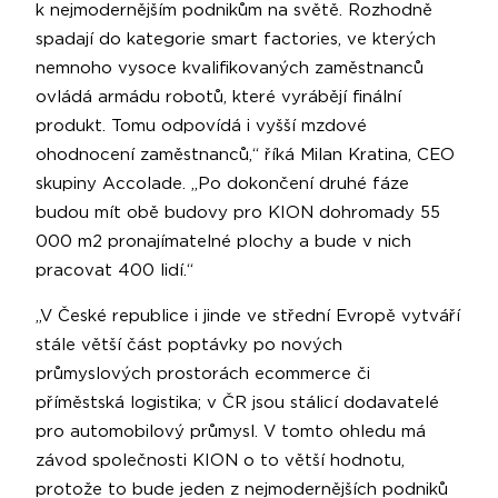
k nejmodernějším podnikům na světě. Rozhodně
spadají do kategorie smart factories, ve kterých
nemnoho vysoce kvalifikovaných zaměstnanců
ovládá armádu robotů, které vyrábějí finální
produkt. Tomu odpovídá i vyšší mzdové
ohodnocení zaměstnanců,“ říká Milan Kratina, CEO
skupiny Accolade. „Po dokončení druhé fáze
budou mít obě budovy pro KION dohromady 55
000 m2 pronajímatelné plochy a bude v nich
pracovat 400 lidí.“
„V České republice i jinde ve střední Evropě vytváří
stále větší část poptávky po nových
průmyslových prostorách ecommerce či
příměstská logistika; v ČR jsou stálicí dodavatelé
pro automobilový průmysl. V tomto ohledu má
závod společnosti KION o to větší hodnotu,
protože to bude jeden z nejmodernějších podniků