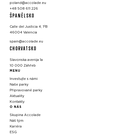
poland@accolade.eu
+48 508 611 226
ŠPANĚLSKO
Calle del Justicia 4, 1ºB
46004 Valencia
spain@accolade.eu
CHORVATSKO
Slavonska avenija 1a
10 000 Záhřeb
MENU
Investujte s námi
Naše parky
Připravované parky
Aktuality
Kontakty
O NÁS
Skupina Accolade
Náš tým
Kariéra
ESG