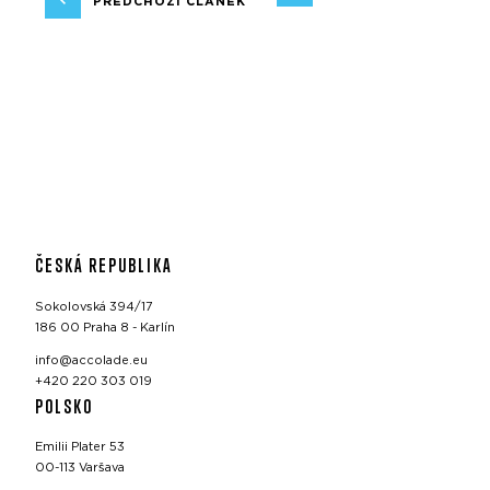
PŘEDCHOZÍ ČLÁNEK
ČESKÁ REPUBLIKA
Sokolovská 394/17
186 00 Praha 8 - Karlín
info@accolade.eu
+420 220 303 019
POLSKO
Emilii Plater 53
00-113 Varšava