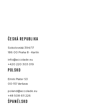
ČESKÁ REPUBLIKA
Sokolovská 394/17
186 00 Praha 8 - Karlín
info@accolade.eu
+420 220 303 019
POLSKO
Emilii Plater 53
00-113 Varšava
poland@accolade.eu
+48 508 611 226
ŠPANĚLSKO