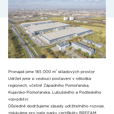
2
Pronajali jsme 185 000 m
skladových prostor
Udrželi jsme si vedoucí postavení v několika
regionech, včetně Západního Pomořanska,
Kujavsko-Pomořanska, Lubušského a Podleského
vojvodství.
Důsledně dodržujeme zásady udržitelného rozvoje,
získáváme pro naše parky certifikáty BREEAM