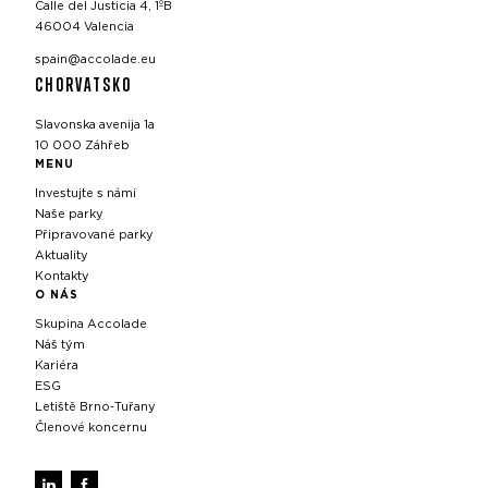
Calle del Justicia 4, 1ºB
46004 Valencia
spain@accolade.eu
CHORVATSKO
Slavonska avenija 1a
10 000 Záhřeb
MENU
Investujte s námi
Naše parky
Připravované parky
Aktuality
Kontakty
O NÁS
Skupina Accolade
Náš tým
Kariéra
ESG
Letiště Brno‑Tuřany
Členové koncernu