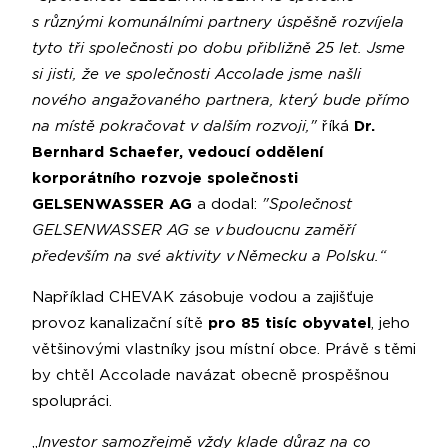
s různými komunálními partnery úspěšně rozvíjela
tyto tři společnosti po dobu přibližně 25 let. Jsme
si jisti, že ve společnosti Accolade jsme našli
nového angažovaného partnera, který bude přímo
na místě pokračovat v dalším rozvoji,"
říká
Dr.
Bernhard Schaefer, vedoucí oddělení
korporátního rozvoje společnosti
GELSENWASSER AG
a dodal:
"Společnost
GELSENWASSER AG se v budoucnu zaměří
především na své aktivity v Německu a Polsku.“
Například CHEVAK zásobuje vodou a zajišťuje
provoz kanalizační sítě
pro 85 tisíc obyvatel
, jeho
většinovými vlastníky jsou místní obce. Právě s těmi
by chtěl Accolade navázat obecně prospěšnou
spolupráci.
„
Investor samozřejmě vždy klade důraz na co