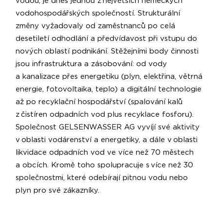
vodou, je dnes jednou z největších německých
vodohospodářských společností. Strukturální
změny vyžadovaly od zaměstnanců po celá
desetiletí odhodlání a předvídavost při vstupu do
nových oblastí podnikání. Stěžejními body činnosti
jsou infrastruktura a zásobování: od vody
a kanalizace přes energetiku (plyn, elektřina, větrná
energie, fotovoltaika, teplo) a digitální technologie
až po recyklační hospodářství (spalování kalů
z čistíren odpadních vod plus recyklace fosforu).
Společnost GELSENWASSER AG vyvíjí své aktivity
v oblasti vodárenství a energetiky, a dále v oblasti
likvidace odpadních vod ve více než 70 městech
a obcích. Kromě toho spolupracuje s více než 30
společnostmi, které odebírají pitnou vodu nebo
plyn pro své zákazníky.