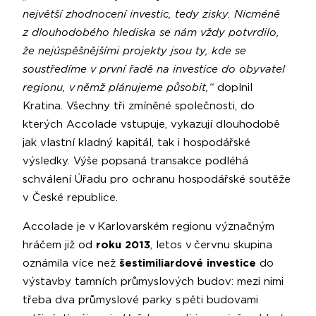
největší zhodnocení investic, tedy zisky. Nicméně
z dlouhodobého hlediska se nám vždy potvrdilo,
že nejúspěšnějšími projekty jsou ty, kde se
soustředíme v první řadě na investice do obyvatel
regionu, v němž plánujeme působit,“
doplnil
Kratina. Všechny tři zmíněné společnosti, do
kterých Accolade vstupuje, vykazují dlouhodobě
jak vlastní kladný kapitál, tak i hospodářské
výsledky. Výše popsaná transakce podléhá
schválení Úřadu pro ochranu hospodářské soutěže
v České republice.
Accolade je v Karlovarském regionu význačným
hráčem již od
roku 2013
, letos v červnu skupina
oznámila více než
šestimiliardové investice
do
výstavby tamních průmyslových budov: mezi nimi
třeba dva průmyslové parky s pěti budovami