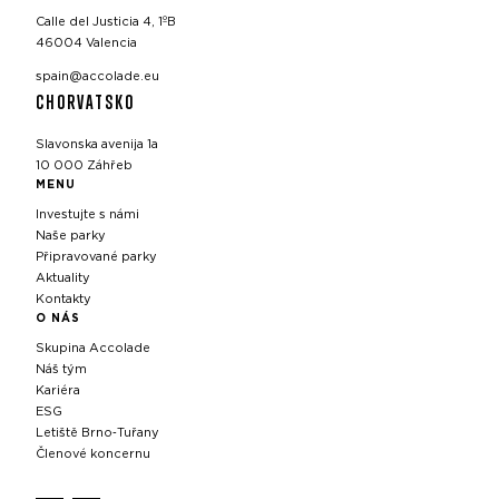
Calle del Justicia 4, 1ºB
46004 Valencia
spain@accolade.eu
CHORVATSKO
Slavonska avenija 1a
10 000 Záhřeb
MENU
Investujte s námi
Naše parky
Připravované parky
Aktuality
Kontakty
O NÁS
Skupina Accolade
Náš tým
Kariéra
ESG
Letiště Brno‑Tuřany
Členové koncernu