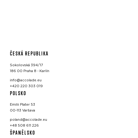
ČESKÁ REPUBLIKA
Sokolovská 394/17
186 00 Praha 8 - Karlín
info@accolade.eu
+420 220 303 019
POLSKO
Emilii Plater 53
00-113 Varšava
poland@accolade.eu
+48 508 611 226
ŠPANĚLSKO