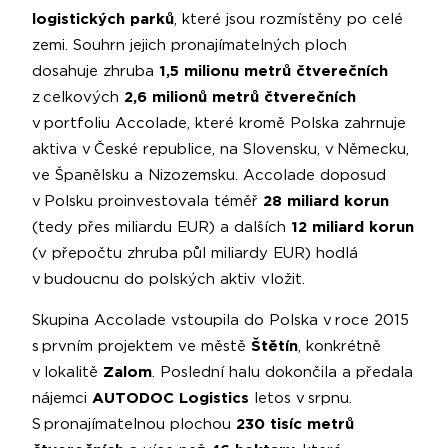
logistických parků
, které jsou rozmístěny po celé
zemi. Souhrn jejich pronajímatelných ploch
dosahuje zhruba
1,5 milionu metrů čtverečních
z celkových
2,6 milionů metrů čtverečních
v portfoliu Accolade, které kromě Polska zahrnuje
aktiva v České republice, na Slovensku, v Německu,
ve Španělsku a Nizozemsku. Accolade doposud
v Polsku proinvestovala téměř
28 miliard korun
(tedy přes miliardu EUR) a dalších
12 miliard korun
(v přepočtu zhruba půl miliardy EUR) hodlá
v budoucnu do polských aktiv vložit.
Skupina Accolade vstoupila do Polska v roce 2015
s prvním projektem ve městě
Štětín
, konkrétně
v lokalitě
Zalom
. Poslední halu dokončila a předala
nájemci
AUTODOC Logistics
letos v srpnu.
S pronajímatelnou plochou
230 tisíc metrů