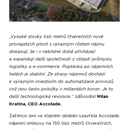
„Vysoké stovky tisíc metrů čtverečních nově
pronajatých ploch s výrazným růstem nájmu
dokazují, že i v neklidné době přicházejí
a expandují další společnosti z oblastí průmyslu,
logistiky a e-commerce. Poptávka po nájemních
halách je stabilní. Ze strany nájemců dochází
k výrazným investicím do automatizace provozů,
což jsou často položky v miliardách korun. Je to
další technologická revoluce,“
zdůvodnil
Milan
Kratina, CEO Accolade.
Zatímco loni ve stejném období uzavřela Accolade
nájemní smlouvy na 150 tisíc metrů čtverečních,