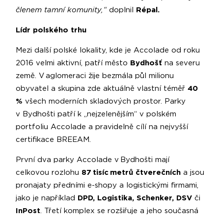
členem tamní komunity,“
doplnil
Répal.
Lídr polského trhu
Mezi další polské lokality, kde je Accolade od roku
2016 velmi aktivní, patří město
Bydhošť
na severu
země. V aglomeraci žije bezmála půl milionu
obyvatel a skupina zde aktuálně vlastní téměř
40
%
všech moderních skladových prostor. Parky
v Bydhošti patří k „nejzelenějším“ v polském
portfoliu Accolade a pravidelně cílí na nejvyšší
certifikace BREEAM.
První dva parky Accolade v Bydhošti mají
celkovou rozlohu
87 tisíc metrů čtverečních
a jsou
pronajaty předními e-shopy a logistickými firmami,
jako je například
DPD, Logistika, Schenker, DSV
či
InPost
. Třetí komplex se rozšiřuje a jeho současná