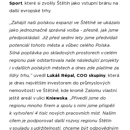
Sport
, které si zvolily Štětín jako vstupní bránu na
další evropské trhy.
„Zahájit naši polskou expanzi ve Štětíně se ukázalo
jako jednoznačně správná volba - přesně, jak jsme
předpokládali. Již před sedmi lety jsme předvídali
potenciál tohoto města a vůbec celého Polska.
Silná poptávka po skladových prostorech v celém
regionu pak odstartovala naše následující projekty
i v dalších polských městech a dnes zde platíme za
lídry trhu,“
uvedl
Lukáš Répal, COO skupiny
, která
je dnes největším investorem do průmyslových
nemovitostí ve Štětíně, kde kromě Zalomu vlastní
ještě areál v ulici
Kniewska
. „
Přivedli jsme do
regionu mnoho firem a spolu s nimi jsme přispěli
k vytvoření 4 tisíc nových pracovních míst. Naším
cílem je podporovat další rozvoj regionu Štětín
v souladu s udržitelností, chceme být odpovědným