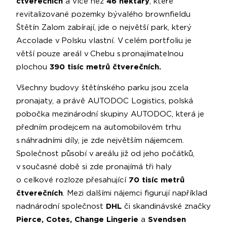
čtverečních
a více než
46 hektary
, které
revitalizované pozemky bývalého brownfieldu
Štětín Zalom zabírají, jde o největší park, který
Accolade v Polsku vlastní. V celém portfoliu je
větší pouze areál v Chebu s pronajímatelnou
plochou
390 tisíc metrů čtverečních.
Všechny budovy štětínského parku jsou zcela
pronajaty, a právě AUTODOC Logistics, polská
pobočka mezinárodní skupiny AUTODOC, která je
předním prodejcem na automobilovém trhu
s náhradními díly, je zde největším nájemcem.
Společnost působí v areálu již od jeho počátků,
v současné době si zde pronajímá tři haly
o celkové rozloze přesahující
70 tisíc metrů
čtverečních
. Mezi dalšími nájemci figurují například
nadnárodní společnost
DHL
či skandinávské značky
Pierce, Cotes, Change Lingerie
a
Svendsen