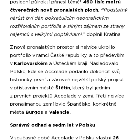
poslední půlrok jí přinesl téměř
460 tisíc metrů
čtverečních nově pronajatých ploch.
“
Podstatný
nárůst byl dán pokračujícím geografickým
rozšiřováním portfolia a silným zájmem ze strany
nájemců s velkými poptávkami.”
doplnil Kratina.
Z nově pronajatých prostor si
nejvíce ukrojilo
portfolio v rámci České republiky, a to především
v
Karlovarském
a Ústeckém kraji. Následovalo
Polsko, kde se Accolade podařilo dokončit svůj
historicky první a zároveň největší polský projekt
v přístavním městě
Štětín
, který byl jedním
z prvních projektů Accolade v zemi. Třetí nejvíce
pronajímanou zemí bylo Španělsko, konkrétně
města
Burgos
a
Valencie.
Správný odhad a sedm let v Polsku
V současné době Accolade v Polsku vlastní
26