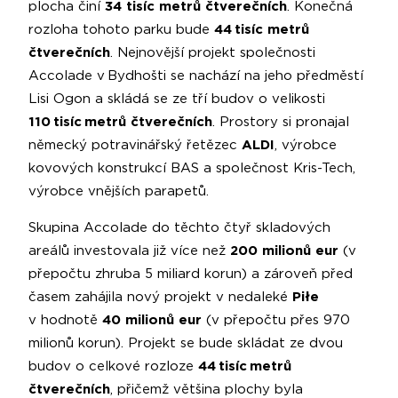
plocha činí
34 tisíc metrů čtverečních
. Konečná
rozloha tohoto parku bude
44 tisíc metrů
čtverečních
. Nejnovější projekt společnosti
Accolade v Bydhošti se nachází na jeho předměstí
Lisi Ogon a skládá se ze tří budov o velikosti
110 tisíc metrů čtverečních
. Prostory si pronajal
německý potravinářský řetězec
ALDI
, výrobce
kovových konstrukcí BAS a společnost Kris-Tech,
výrobce vnějších parapetů.
Skupina Accolade do těchto čtyř skladových
areálů investovala již více než
200 milionů eur
(v
přepočtu zhruba 5 miliard korun) a zároveň před
časem zahájila nový projekt v nedaleké
Piłe
v hodnotě
40 milionů eur
(v přepočtu přes 970
milionů korun). Projekt se bude skládat ze dvou
budov o celkové rozloze
44 tisíc metrů
čtverečních
, přičemž většina plochy byla