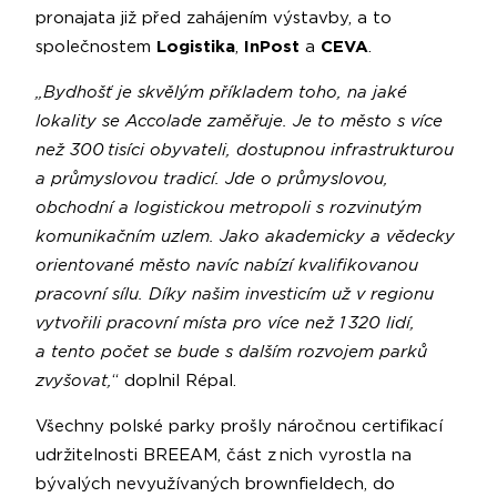
pronajata již před zahájením výstavby, a to
společnostem
Logistika
,
InPost
a
CEVA
.
„Bydhošť je skvělým příkladem toho, na jaké
lokality se Accolade zaměřuje. Je to město s více
než 300 tisíci obyvateli, dostupnou infrastrukturou
a průmyslovou tradicí. Jde o průmyslovou,
obchodní a logistickou metropoli s rozvinutým
komunikačním uzlem. Jako akademicky a vědecky
orientované město navíc nabízí kvalifikovanou
pracovní sílu. Díky našim investicím už v regionu
vytvořili pracovní místa pro více než 1 320 lidí,
a tento počet se bude s dalším rozvojem parků
zvyšovat,
“ doplnil Répal.
Všechny polské parky prošly náročnou certifikací
udržitelnosti BREEAM, část z nich vyrostla na
bývalých nevyužívaných brownfieldech, do