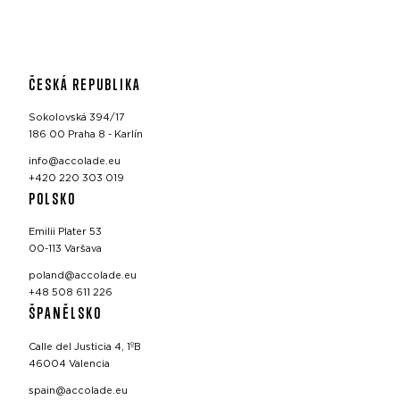
ČESKÁ REPUBLIKA
Sokolovská 394/17
186 00 Praha 8 - Karlín
info@accolade.eu
+420 220 303 019
POLSKO
Emilii Plater 53
00-113 Varšava
poland@accolade.eu
+48 508 611 226
ŠPANĚLSKO
Calle del Justicia 4, 1ºB
46004 Valencia
spain@accolade.eu