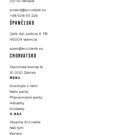
00-113 Varšava
poland@accolade.eu
+48 508 611 226
ŠPANĚLSKO
Calle del Justicia 4, 1ºB
46004 Valencia
spain@accolade.eu
CHORVATSKO
Slavonska avenija 1a
10 000 Záhřeb
MENU
Investujte s námi
Naše parky
Připravované parky
Aktuality
Kontakty
O NÁS
Skupina Accolade
Náš tým
Kariéra