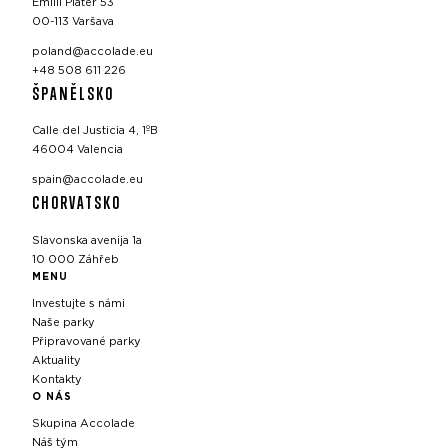
Emilii Plater 53
00-113 Varšava
poland@accolade.eu
+48 508 611 226
ŠPANĚLSKO
Calle del Justicia 4, 1ºB
46004 Valencia
spain@accolade.eu
CHORVATSKO
Slavonska avenija 1a
10 000 Záhřeb
MENU
Investujte s námi
Naše parky
Připravované parky
Aktuality
Kontakty
O NÁS
Skupina Accolade
Náš tým