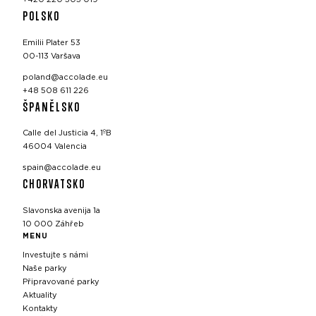
POLSKO
Emilii Plater 53
00-113 Varšava
poland@accolade.eu
+48 508 611 226
ŠPANĚLSKO
Calle del Justicia 4, 1ºB
46004 Valencia
spain@accolade.eu
CHORVATSKO
Slavonska avenija 1a
10 000 Záhřeb
MENU
Investujte s námi
Naše parky
Připravované parky
Aktuality
Kontakty