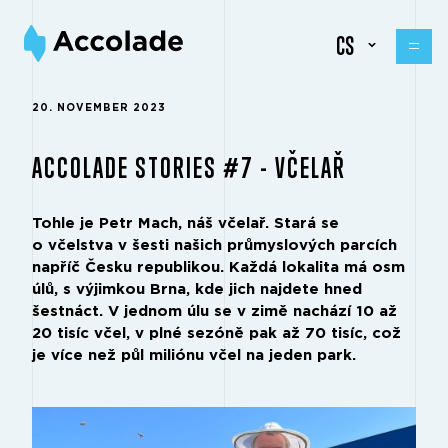
CS
20. NOVEMBER 2023
ACCOLADE STORIES #7 - VČELAŘ
Tohle je Petr Mach, náš včelař. Stará se
o včelstva v šesti našich průmyslových parcích
napříč Česku republikou. Každá lokalita má osm
úlů, s výjimkou Brna, kde jich najdete hned
šestnáct. V jednom úlu se v zimě nachází 10 až
20 tisíc včel, v plné sezóně pak až 70 tisíc, což
je více než půl miliónu včel na jeden park.