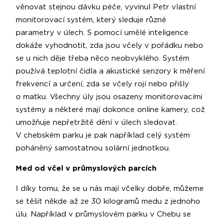
věnovat stejnou dávku péče, vyvinul Petr vlastní
monitorovací systém, který sleduje různé
parametry v úlech. S pomocí umělé inteligence
dokáže vyhodnotit, zda jsou včely v pořádku nebo
se u nich děje třeba něco neobvyklého. Systém
používá teplotní čidla a akustické senzory k měření
frekvencí a určení, zda se včely rojí nebo přišly
o matku. Všechny úly jsou osazeny monitorovacími
systémy a některé mají dokonce online kamery, což
umožňuje nepřetržitě dění v úlech sledovat.
V chebském parku je pak například celý systém
poháněný samostatnou solární jednotkou.
Med od včel v průmyslových parcích
I díky tomu, že se u nás mají včelky dobře, můžeme
se těšit někde až ze 30 kilogramů medu z jednoho
úlu. Například v průmyslovém parku v Chebu se