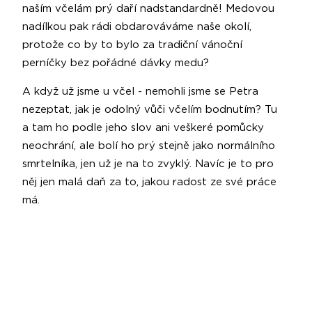
naším včelám prý daří nadstandardně! Medovou
nadílkou pak rádi obdarováváme naše okolí,
protože co by to bylo za tradiční vánoční
perníčky bez pořádné dávky medu?
A když už jsme u včel - nemohli jsme se Petra
nezeptat, jak je odolný vůči včelím bodnutím? Tu
a tam ho podle jeho slov ani veškeré pomůcky
neochrání, ale bolí ho prý stejně jako normálního
smrtelníka, jen už je na to zvyklý. Navíc je to pro
něj jen malá daň za to, jakou radost ze své práce
má.