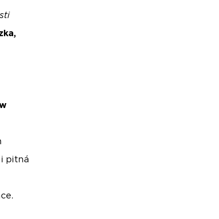
sti
zka,
ew
m
i pitná
ce.