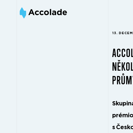
13. DECE
ACCOL
NĚKOL
PRŮMY
Skupin
prémio
s Česk