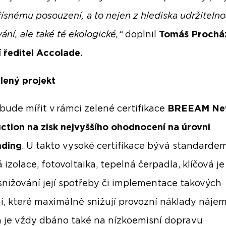
řísnému posouzení, a to nejen z hlediska udržitelno
ání, ale také té ekologické,“
doplnil
Tomáš Prochá
í ředitel Accolade.
elený projekt
 bude mířit v rámci zelené certifikace
BREEAM N
ction na zisk nejvyššího ohodnocení na úrovni
nding
. U takto vysoké certifikace bývá standarde
izolace, fotovoltaika, tepelná čerpadla, klíčová je 
snižování její spotřeby či implementace takových
í, které maximálně snižují provozní náklady nájem
 je vždy dbáno také na nízkoemisní dopravu