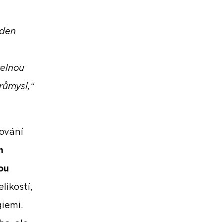
eden
telnou
růmysl,“
ování
h
ou
likostí,
iemi.