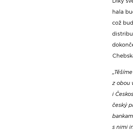
Díky sv
hala bu
což bud
distrib
dokonče
Chebsk
„Těšíme
z obou 
i Česko
český p
bankami
s nimi i