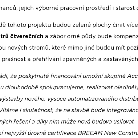
anců, jejich výborné pracovní prostředí i starost o
dě tohoto projektu budou zelené plochy činit víc
etrů čtverečních
a zábor orné půdy bude kompen
u nových stromů, které mimo jiné budou mít pozi
na prašnost a přehřívání zpevněných a zastavěnýc
ádi, že poskytnuté financování umožní skupině Acc
ou dlouhodobě spolupracujeme, realizovat ojediněl
 výstavby nového, vysoce automatizovaného distrib
 Vítáme i skutečnost, že na stavbě bude integrováno
lných řešení a díky nim může nová budova usilovat
ní nejvyšší úrovně certifikace BREEAM New Constru