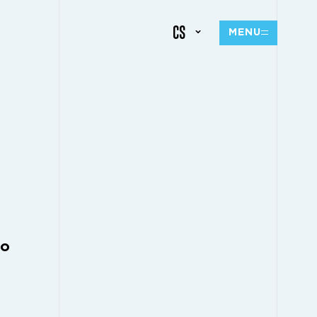
CS
MENU
do