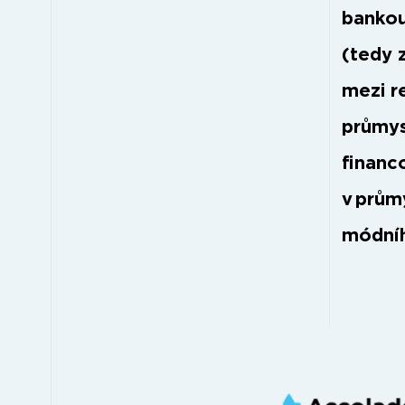
bankou
(tedy z
mezi r
průmys
financ
v prům
módní