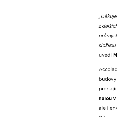
„Děkuje
z další
průmysl
složkou
uvedl
M
Accolad
budovy 
pronají
halou v
ale i e