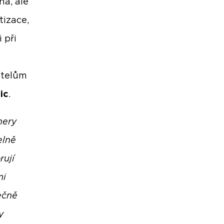
ha, ale
tizace,
 při
telům
ic
.
nery
elně
rují
mi
ečně
y