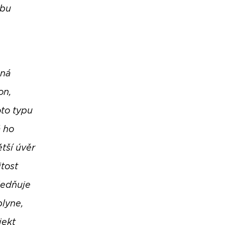
ebu
oná
on,
oto typu
á ho
ětší úvěr
tost
ledňuje
plyne,
jekt