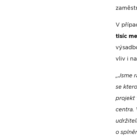
zaměstn
V přípa
tisíc m
výsadbo
vliv i 
„Jsme r
se kter
projekt
centra.
udržite
o splně