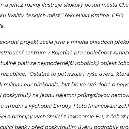
n a jehož rozvoj ilustruje skokový posun města Ch
ku kvality českých měst,” řekl Milan Kratina, CEO
e.
rekordní projekt zcela jistě v mnoha ohledech přek
distribuční centrum v Kojetíně pro společnost Amaz
ktuálně platí za nejmodernější robotický objekt toh
 republice. Ostatně to potvrzuje i výše úvěru, kter
k milionů eur překonala, byť šlo ve své době o nejv
rii poskytnutý na jednu nájemní průmyslovou nemovi
nu střední a východní Evropy. I toto financování zoh
SG a principy vycházející z Taxonomie EU, z čehož 
ncující banky před poskytnutím úvěru podrobily pro