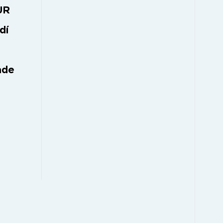
UR
dí
ade