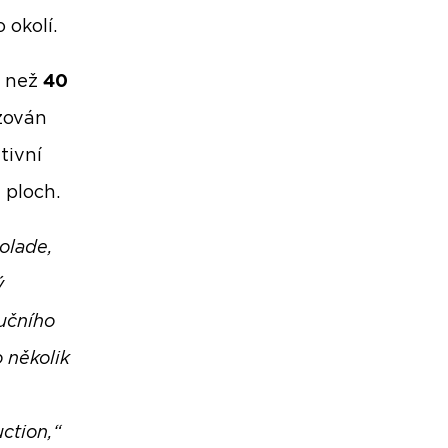
 okolí.
e než
40
zován
tivní
h ploch.
olade,
ý
učního
 několik
ction,“