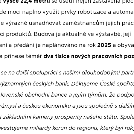
é
výšce 22,4 metrů
se ušetří nejen zastavěná ploc
de moci naplno využít prvky robotizace a automa
e výrazně usnadňovat zaměstnancům jejich práci
uci produktů. Budova je aktuálně ve výstavbě, její
ní a předání je naplánováno na rok
2025
a obyva
a přinese téměř
dva tisíce nových pracovních poz
 se na další spolupráci s našimi dlouhodobými part
významných českých bank. Děkujeme České spořit
slovenské obchodní bance a jejím týmům, že podpo
růmysl a českou ekonomiku a jsou společně s další
 základními kameny prosperity našeho státu. Spol
nvestujeme miliardy korun do regionu, který byl rok