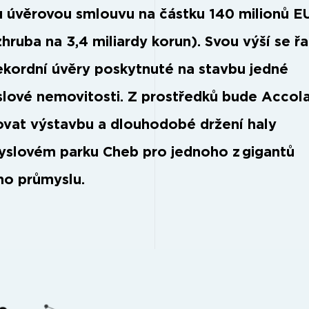
 úvěrovou smlouvu na částku 140 milionů E
hruba na 3,4 miliardy korun). Svou výší se řa
ekordní úvěry poskytnuté na stavbu jedné
lové nemovitosti. Z prostředků bude Accol
ovat výstavbu a dlouhodobé držení haly
yslovém parku Cheb pro jednoho z gigantů
ho průmyslu.