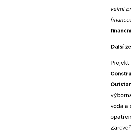
velmi p
financov
finančn
Další z
Projekt
Constru
Outsta
výborná 
voda a 
opatřen
Zároveň