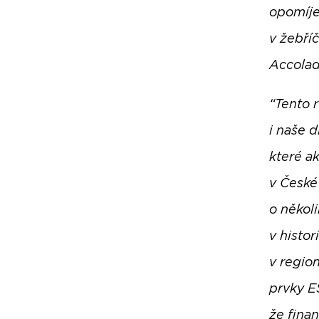
opomíje
v žebříč
Accolad
“Tento 
i naše 
které a
v České
o několi
v histo
v regio
prvky E
že fina