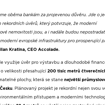
me oběma bankám za projevenou důvěru. Jde o j
ch rekordních úvěrů, který potvrzuje, že moderní
ové nemovitosti jsou, a i nadále budou nepostrada
 moderní evropské infrastruktury pro prosperující p
ilan Kratina, CEO Accolade.
e využije úvěr pro výstavbu a dlouhodobé financ
o velikosti přesahující
200 tisíc metrů čtverečníc
matelné plochy, která se stane
největší průmyslov
 Česku
. Plánovaný projekt je rekordní nejen svou ve
nvironmentálním přístupem a moderními technolog