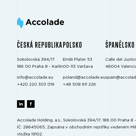
ČESKÁ REPUBLIKA
POLSKO
ŠPANĚLSKO
Sokolovská 394/17
Emilii Plater 53
Calle del Justici
186 00 Praha 8 - Karlín
00-113 Varšava
46004 Valenci
info@accolade.eu
poland@accolade.eu
spain@accolad
+420 220 303 019
+48 508 611 226
Accolade Holding, a.s., Sokolovská 394/17, 186 00 Praha 8 - 
IČ: 28645065, Zapsána v obchodním rejstříku vedeném Mě
vložka 19102.