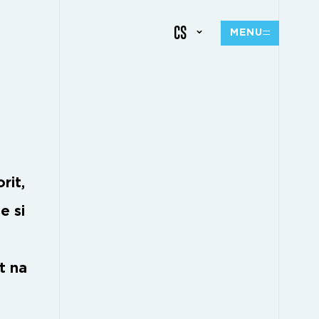
CS
MENU
rit,
e si
t na