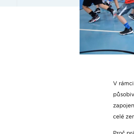
V rámci
působiv
zapojen
celé ze
Proč pr