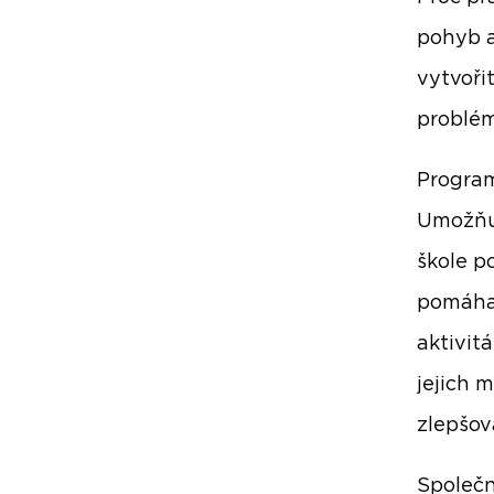
pohyb a
vytvoři
problém
Program
Umožňuj
škole p
pomáhaj
aktivitá
jejich 
zlepšov
Společn