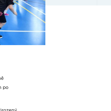
ně
h po
řirozený