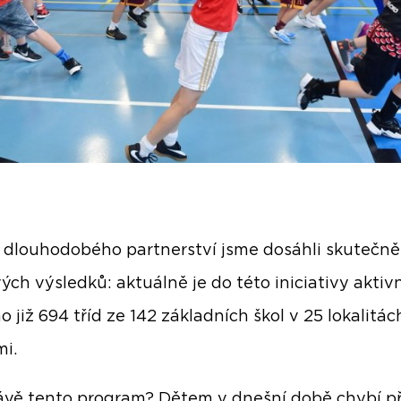
 dlouhodobého partnerství jsme dosáhli skutečně
ých výsledků: aktuálně je do této iniciativy aktiv
o již 694 tříd ze 142 základních škol v 25 lokalitác
mi.
ávě tento program? Dětem v dnešní době chybí p