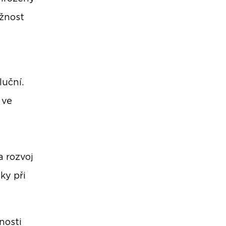
ožnost
luční.
 ve
a rozvoj
ky při
nosti