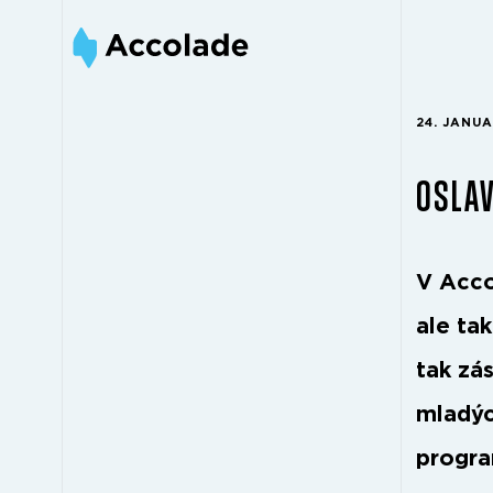
24. JANU
OSLAV
V Acco
ale ta
tak zás
mladýc
progra