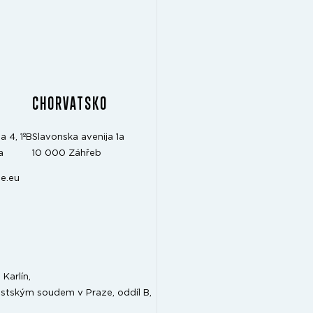
CHORVATSKO
a 4, 1ºB
Slavonska avenija 1a
a
10 000 Záhřeb
e.eu
Karlín,
stským soudem v Praze, oddíl B,