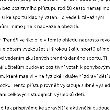
 bez pozitivního přístupu rodičů často nemají m
t si ke sportu kladný vztah. To vede k závažným
ům, mimo jiné k nadváze a obezitě.
 Trenéři ve škole je v tomto ohledu naprosto revo
e dětem vyzkoušet si širokou škálu sportů přímo
od vedením zkušených trenérů daného sportu. Ti
í učitelům budovat pozitivní vztah k pohybovým
m, které mají vliv na fyzické i duševní zdraví dětí 
mozku. Tento přístup rovněž vykazuje slibné výsled
ání celkových studijních výsledků dětí.
ě tak přispíváme ke zdravější a aktivnější budouc