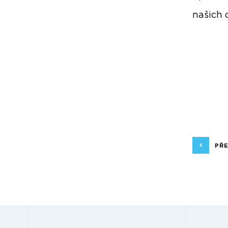
našich 
PŘ