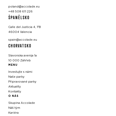
poland@accolade.eu
+48 508 611 226
ŠPANĚLSKO
Calle del Justicia 4, 1ºB
46004 Valencia
spain@accolade.eu
CHORVATSKO
Slavonska avenija 1a
10 000 Záhřeb
MENU
Investujte s námi
Naše parky
Připravované parky
Aktuality
Kontakty
O NÁS
Skupina Accolade
Náš tým
Kariéra