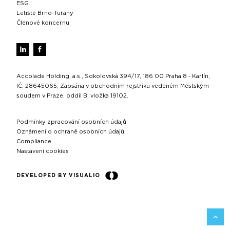
ESG
Letiště Brno‑Tuřany
Členové koncernu
Accolade Holding, a.s., Sokolovská 394/17, 186 00 Praha 8 - Karlín,
IČ: 28645065, Zapsána v obchodním rejstříku vedeném Městským
soudem v Praze, oddíl B, vložka 19102.
Podmínky zpracování osobních údajů
Oznámení o ochraně osobních údajů
Compliance
Nastavení cookies
DEVELOPED BY VISUALIO
ZPĚT 