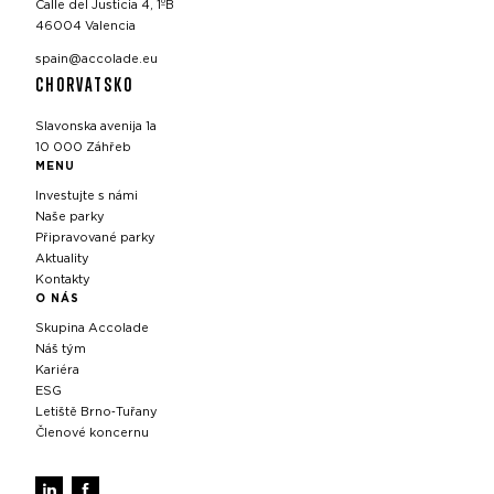
Calle del Justicia 4, 1ºB
46004 Valencia
spain@accolade.eu
CHORVATSKO
Slavonska avenija 1a
10 000 Záhřeb
MENU
Investujte s námi
Naše parky
Připravované parky
Aktuality
Kontakty
O NÁS
Skupina Accolade
Náš tým
Kariéra
ESG
Letiště Brno‑Tuřany
Členové koncernu