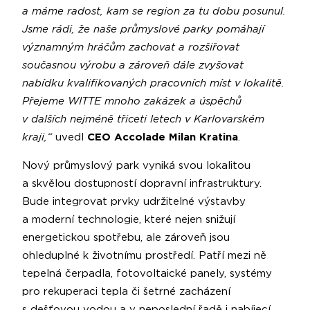
a máme radost, kam se region za tu dobu posunul.
Jsme rádi, že naše průmyslové parky pomáhají
významným hráčům zachovat a rozšiřovat
současnou výrobu a zároveň dále zvyšovat
nabídku kvalifikovaných pracovních míst v lokalitě.
Přejeme WITTE mnoho zakázek a úspěchů
v dalších nejméně třiceti letech v Karlovarském
kraji,“
uvedl
CEO Accolade Milan Kratina
.
Nový průmyslový park vyniká svou lokalitou
a skvělou dostupností dopravní infrastruktury.
Bude integrovat prvky udržitelné výstavby
a moderní technologie, které nejen snižují
energetickou spotřebu, ale zároveň jsou
ohleduplné k životnímu prostředí. Patří mezi ně
tepelná čerpadla, fotovoltaické panely, systémy
pro rekuperaci tepla či šetrné zacházení
s dešťovou vodou a v neposlední řadě i nabíjecí