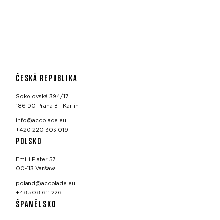
ČESKÁ REPUBLIKA
Sokolovská 394/17
186 00 Praha 8 - Karlín
info@accolade.eu
+420 220 303 019
POLSKO
Emilii Plater 53
00-113 Varšava
poland@accolade.eu
+48 508 611 226
ŠPANĚLSKO