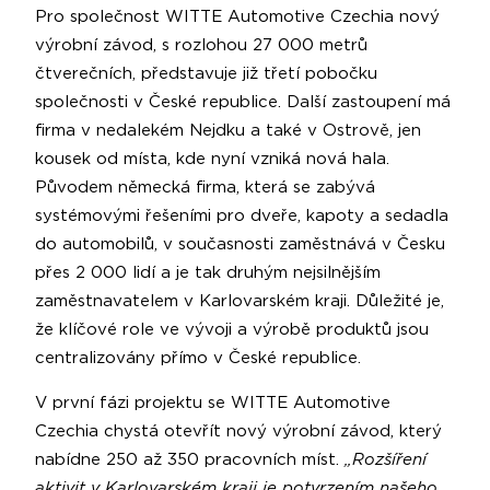
Pro společnost WITTE Automotive Czechia nový
výrobní závod, s rozlohou 27 000 metrů
čtverečních, představuje již třetí pobočku
společnosti v České republice. Další zastoupení má
firma v nedalekém Nejdku a také v Ostrově, jen
kousek od místa, kde nyní vzniká nová hala.
Původem německá firma, která se zabývá
systémovými řešeními pro dveře, kapoty a sedadla
do automobilů, v současnosti zaměstnává v Česku
přes 2 000 lidí a je tak druhým nejsilnějším
zaměstnavatelem v Karlovarském kraji. Důležité je,
že klíčové role ve vývoji a výrobě produktů jsou
centralizovány přímo v České republice.
V první fázi projektu se WITTE Automotive
Czechia chystá otevřít nový výrobní závod, který
nabídne 250 až 350 pracovních míst.
„Rozšíření
aktivit v Karlovarském kraji je potvrzením našeho