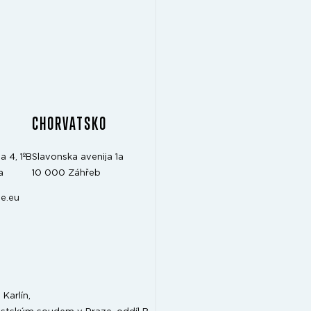
CHORVATSKO
a 4, 1ºB
Slavonska avenija 1a
a
10 000 Záhřeb
e.eu
Karlín,