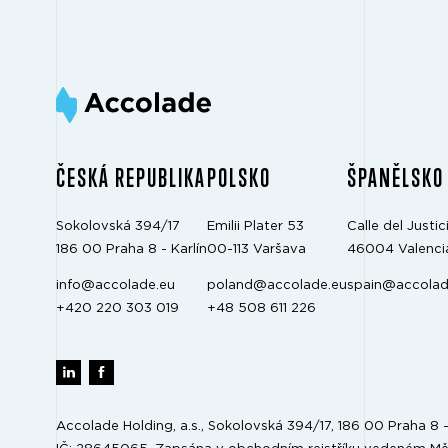
ČESKÁ REPUBLIKA
POLSKO
ŠPANĚLSKO
Sokolovská 394/17
Emilii Plater 53
Calle del Justici
186 00 Praha 8 - Karlín
00-113 Varšava
46004 Valenci
info@accolade.eu
poland@accolade.eu
spain@accolad
+420 220 303 019
+48 508 611 226
Accolade Holding, a.s., Sokolovská 394/17, 186 00 Praha 8 - 