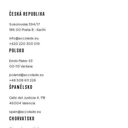
ČESKÁ REPUBLIKA
Sokolovská 394/17
186 00 Praha 8 - Karlín
info@accolade.eu
+420 220 303 019
POLSKO
Emilii Plater 53
00-113 Varšava
poland@accolade.eu
+48 508 611 226
ŠPANĚLSKO
Calle del Justicia 4, 1ºB
46004 Valencia
spain@accolade.eu
CHORVATSKO