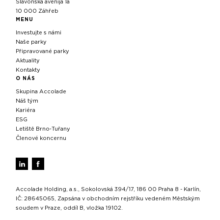
Slavonska avenija 1a
10 000 Záhřeb
MENU
Investujte s námi
Naše parky
Připravované parky
Aktuality
Kontakty
O NÁS
Skupina Accolade
Náš tým
Kariéra
ESG
Letiště Brno‑Tuřany
Členové koncernu
Accolade Holding, a.s., Sokolovská 394/17, 186 00 Praha 8 - Karlín,
IČ: 28645065, Zapsána v obchodním rejstříku vedeném Městským
soudem v Praze, oddíl B, vložka 19102.