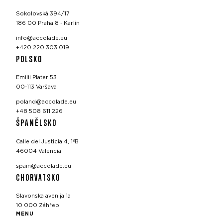
Sokolovská 394/17
186 00 Praha 8 - Karlín
info@accolade.eu
+420 220 303 019
POLSKO
Emilii Plater 53
00-113 Varšava
poland@accolade.eu
+48 508 611 226
ŠPANĚLSKO
Calle del Justicia 4, 1ºB
46004 Valencia
spain@accolade.eu
CHORVATSKO
Slavonska avenija 1a
10 000 Záhřeb
MENU