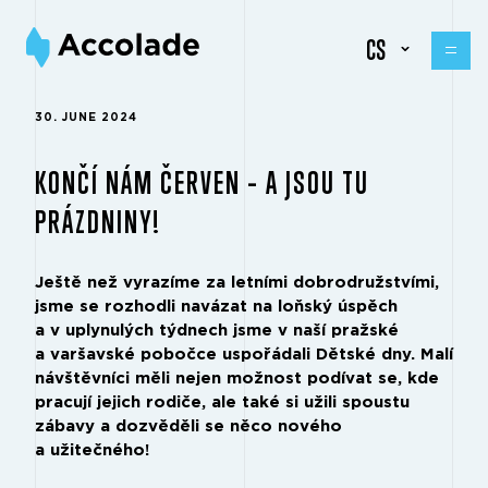
CS
30. JUNE 2024
KONČÍ NÁM ČERVEN – A JSOU TU
PRÁZDNINY!
Ještě než vyrazíme za letními dobrodružstvími,
jsme se rozhodli navázat na loňský úspěch
a v uplynulých týdnech jsme v naší pražské
a varšavské pobočce uspořádali Dětské dny. Malí
návštěvníci měli nejen možnost podívat se, kde
pracují jejich rodiče, ale také si užili spoustu
zábavy a dozvěděli se něco nového
a užitečného!