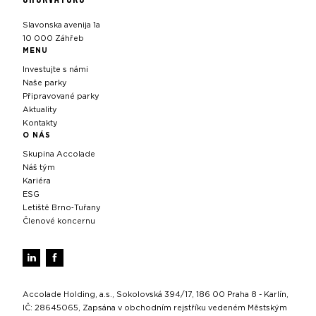
Slavonska avenija 1a
10 000 Záhřeb
MENU
Investujte s námi
Naše parky
Připravované parky
Aktuality
Kontakty
O NÁS
Skupina Accolade
Náš tým
Kariéra
ESG
Letiště Brno‑Tuřany
Členové koncernu
Accolade Holding, a.s., Sokolovská 394/17, 186 00 Praha 8 - Karlín,
IČ: 28645065, Zapsána v obchodním rejstříku vedeném Městským