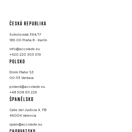
ČESKÁ REPUBLIKA
Sokolovská 394/17
186 00 Praha 8 - Karlín
info@accolade.eu
+420 220 303 019
POLSKO
Emilii Plater 53
00-113 Varšava
poland@accolade.eu
+48 508 611 226
ŠPANĚLSKO
Calle del Justicia 4, 1ºB
46004 Valencia
spain@accolade.eu
CHORVATSKO