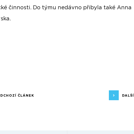
cké činnosti. Do týmu nedávno přibyla také Anna
ska.
EDCHOZÍ ČLÁNEK
DALŠ