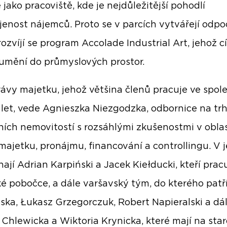
 jako pracoviště, kde je nejdůležitější pohodlí
jenost nájemců. Proto se v parcích vytvářejí odp
rozvíjí se program Accolade Industrial Art, jehož c
umění do průmyslových prostor.
ávy majetku, jehož většina členů pracuje ve spol
u let, vede Agnieszka Niezgodzka, odbornice na tr
ích nemovitostí s rozsáhlými zkušenostmi v oblas
majetku, pronájmu, financování a controllingu. V je
ají Adrian Karpiński a Jacek Kiełducki, kteří pracu
ké pobočce, a dále varšavský tým, do kterého pat
ka, Łukasz Grzegorczuk, Robert Napieralski a dá
 Chlewicka a Wiktoria Krynicka, které mají na star