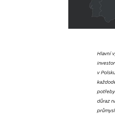
Hlavní 
investo
v Polsk
každode
potřeby
důraz na
průmysl