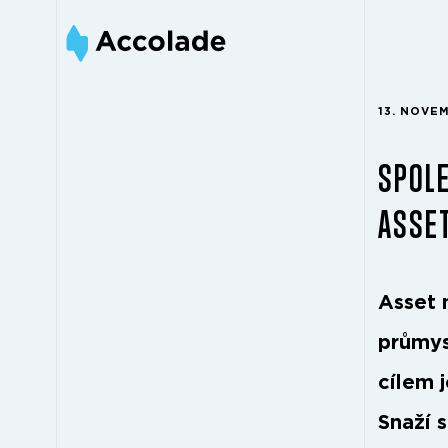
13. NOVE
SPOLE
ASSE
Asset 
průmys
cílem 
Snaží 