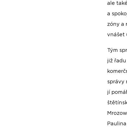
ale také
a spoko
zóny a 
vnášet 
Tým spr
již řad
komerčn
správy 
jí pomáh
štětíns
Mrozows
Paulina