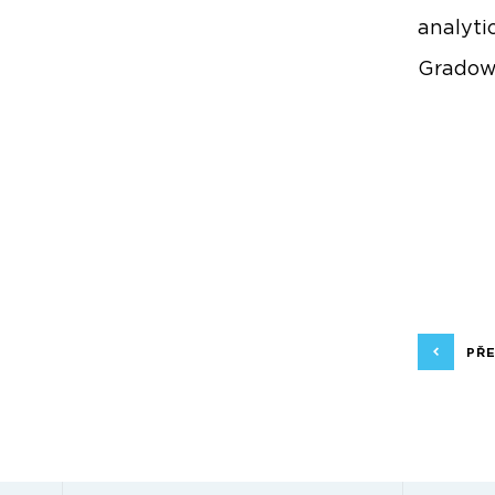
analyti
Gradow
PŘ