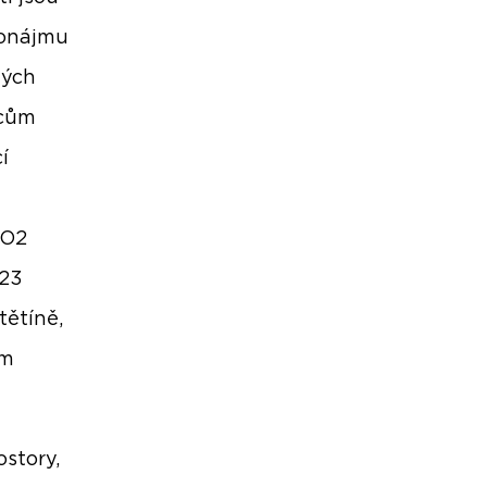
ronájmu
vých
vcům
í
CO2
023
tětíně,
em
story,