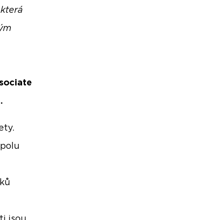
 která
ným
sociate
.
ety.
spolu
rků
ti jsou