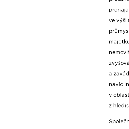
pronaja
ve výši
průmysl
majetku
nemovit
zvyšová
a zavád
navíc i
v oblas
z hledi
Společn