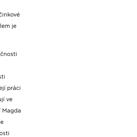
očinkové
ílem je
ečnosti
h
ti
jí práci
jí ve
ří Magda
le
osti