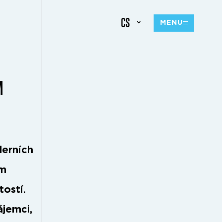
CS
MENU
M
erních
ím
tostí.
ájemci,