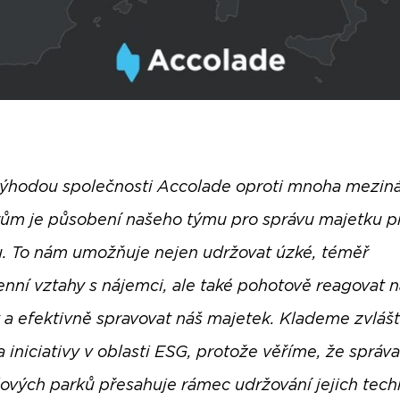
výhodou společnosti Accolade oproti mnoha mezin
rům je působení našeho týmu pro správu majetku p
u. To nám umožňuje nejen udržovat úzké, téměř
nní vztahy s nájemci, ale také pohotově reagovat na
 a efektivně spravovat náš majetek. Klademe zvlášt
 iniciativy v oblasti ESG, protože věříme, že správa
ových parků přesahuje rámec udržování jejich tec