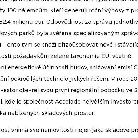
ty 100 nájemcům, kteří generují roční výnosy z p
 82,4 milionu eur. Odpovědnost za správu jednotli
ových parků byla svěřena specializovaným sprá
. Tento tým se snaží přizpůsobovat nové i stávajíc
osti požadavkům zelené taxonomie EU, včetně
ní energetické účinnosti budov, snižování emisí 
ění pokročilých technologických řešení. V roce 2
nvestor otevřel svou první regionální pobočku ve Š
ti, kde je společnost Accolade největším investor
ska nabízených skladových prostor.
ost vnímá své nemovitosti nejen jako skladové pro