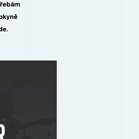
třebám
upkyně
de.