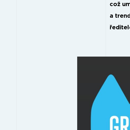
což um
a tren
ředite