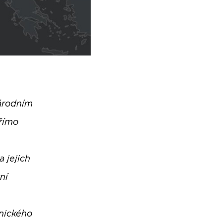
árodním
římo
 jejich
ní
hnického