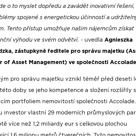
de o to myslet dopředu a zavádět inovativní řešení,
oblémy spojené s energetickou účinností a udržitel
m. Tento přístup umožňuje našim nájemcům získat
nční výhodu ve svém odvětví. -
uvedla
Agnieszka
zka, zástupkyně ředitele pro správu majetku (As
r of Asset Management) ve společnosti Accolade
tým pro správu majetku vznikl téměř před deseti l
éto doby se jeho kompetence a složení rozšířily 
ucím portfoliem nemovitostí společnosti Accolade.
u investor vlastní 29 moderních průmyslových pa
tě více než 1,2 miliardy eur s celkovou plochou
jící 1,6 milionu metrů čtverečních. Tyto nemovitos