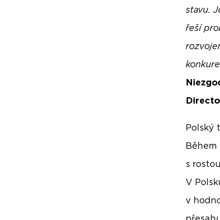
stavu. J
řeší pr
rozvoje
konkure
Niezgod
Directo
Polský 
Během t
s rosto
V Polsk
v hodno
přesahu