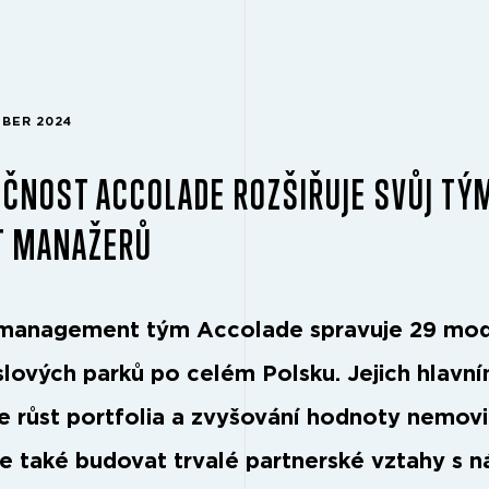
MBER 2024
ČNOST ACCOLADE ROZŠIŘUJE SVŮJ TÝ
T MANAŽERŮ
management tým Accolade spravuje 29 mod
lových parků po celém Polsku. Jejich hlavn
je růst portfolia a zvyšování hodnoty nemovi
se také budovat trvalé partnerské vztahy s n