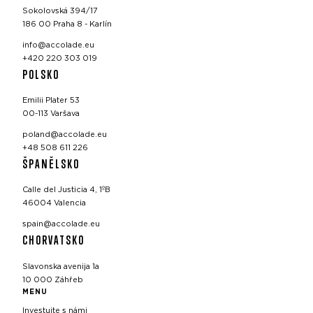
Sokolovská 394/17
186 00 Praha 8 - Karlín
info@accolade.eu
+420 220 303 019
POLSKO
Emilii Plater 53
00-113 Varšava
poland@accolade.eu
+48 508 611 226
ŠPANĚLSKO
Calle del Justicia 4, 1ºB
46004 Valencia
spain@accolade.eu
CHORVATSKO
Slavonska avenija 1a
10 000 Záhřeb
MENU
Investujte s námi