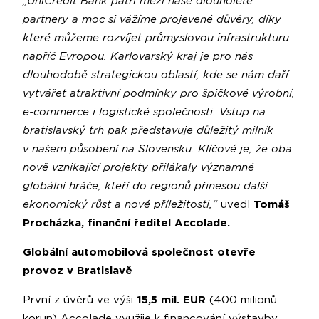
„UniCredit Bank patří mezi naše dlouholeté
partnery a moc si vážíme projevené důvěry, díky
které můžeme rozvíjet průmyslovou infrastrukturu
napříč Evropou. Karlovarský kraj je pro nás
dlouhodobě strategickou oblastí, kde se nám daří
vytvářet atraktivní podmínky pro špičkové výrobní,
e-commerce i logistické společnosti. Vstup na
bratislavský trh pak představuje důležitý milník
v našem působení na Slovensku. Klíčové je, že oba
nově vznikající projekty přilákaly významné
globální hráče, kteří do regionů přinesou další
ekonomický růst a nové příležitosti,“
uvedl
Tomáš
Procházka, finanční ředitel Accolade.
Globální automobilová společnost otevře
provoz v Bratislavě
První z úvěrů ve výši
15,5 mil. EUR
(400 milionů
korun) Accolade využije k financování výstavby