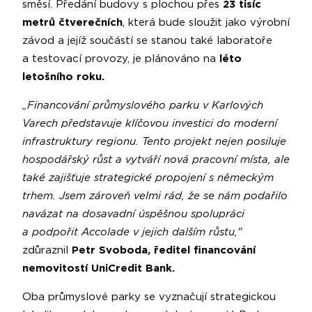
směsí. Předání budovy s plochou přes
23 tisíc
metrů čtverečních
, která bude sloužit jako výrobní
závod a jejíž součástí se stanou také laboratoře
a testovací provozy, je plánováno na
léto
letošního roku.
„Financování průmyslového parku v Karlových
Varech představuje klíčovou investici do moderní
infrastruktury regionu. Tento projekt nejen posiluje
hospodářský růst a vytváří nová pracovní místa, ale
také zajišťuje strategické propojení s německým
trhem. Jsem zároveň velmi rád, že se nám podařilo
navázat na dosavadní úspěšnou spolupráci
a podpořit Accolade v jejich dalším růstu,"
zdůraznil
Petr Svoboda, ředitel financování
nemovitostí UniCredit Bank.
Oba průmyslové parky se vyznačují strategickou