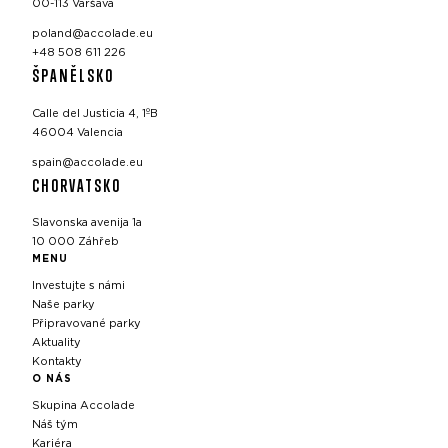
00-113 Varšava
poland@accolade.eu
+48 508 611 226
ŠPANĚLSKO
Calle del Justicia 4, 1ºB
46004 Valencia
spain@accolade.eu
CHORVATSKO
Slavonska avenija 1a
10 000 Záhřeb
MENU
Investujte s námi
Naše parky
Připravované parky
Aktuality
Kontakty
O NÁS
Skupina Accolade
Náš tým
Kariéra