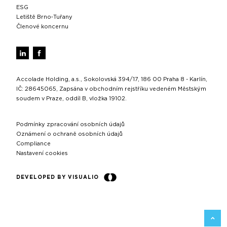
ESG
Letiště Brno‑Tuřany
Členové koncernu
Accolade Holding, a.s., Sokolovská 394/17, 186 00 Praha 8 - Karlín,
IČ: 28645065, Zapsána v obchodním rejstříku vedeném Městským
soudem v Praze, oddíl B, vložka 19102.
Podmínky zpracování osobních údajů
Oznámení o ochraně osobních údajů
Compliance
Nastavení cookies
DEVELOPED BY VISUALIO
ZPĚT 