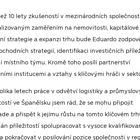
než 10 lety zkušeností v mezinárodních společnos
alizovaným zaměřením na nemovitosti, kapitálové 
ční strategie a expanzi trhu bude Eduardo zodpo
bchodních strategií, identifikaci investičních přílež
í místního týmu. Kromě toho posílí partnerství
čními institucemi a vztahy s klíčovými hráči v sekt
olika letech práce v odvětví logistiky a průmyslo
ostí ve Španělsku jsem rád, že se mohu připojit
ade a přispět k jejímu růstu na tomto klíčovém tr
án příležitostí spolupracovat s vysoce kvalifikov
 pokračovat v posilování pozice společnosti v re