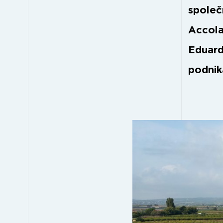
společ
Accola
Eduard
podnik