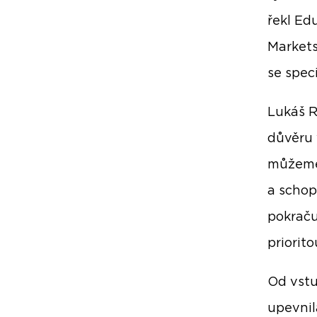
řekl Ed
Markets
se spec
Lukáš R
důvěru 
můžeme 
a schop
pokraču
priorito
Od vstu
upevnil