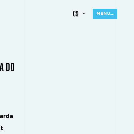
CS
MENU
A DO
uarda
st