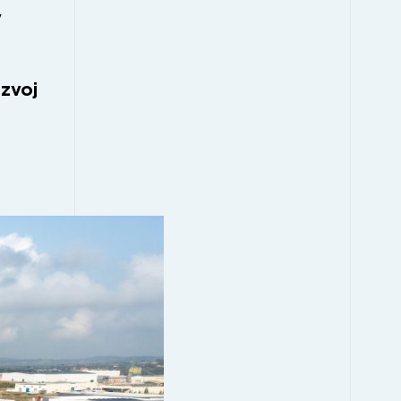
y
ozvoj