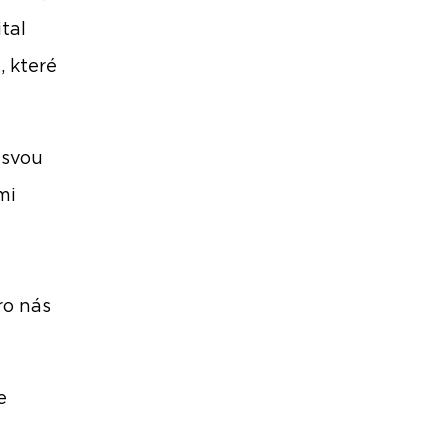
tal
, které
 svou
mi
ro nás
e