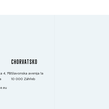
CHORVATSKO
a 4, 1ºB
Slavonska avenija 1a
a
10 000 Záhřeb
e.eu