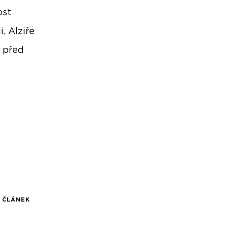
ost
, Alziře
i před
Í ČLÁNEK