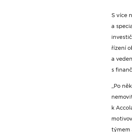
S více 
a speci
investi
řízení o
a veden
s finan
„Po něk
nemovit
k Accol
motivov
týmem a