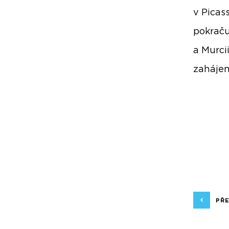
v Picass
pokraču
a Murci
zahájen
PŘ