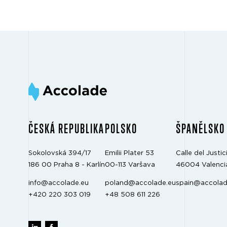
ČESKÁ REPUBLIKA
POLSKO
ŠPANĚLSKO
Sokolovská 394/17
Emilii Plater 53
Calle del Justici
186 00 Praha 8 - Karlín
00-113 Varšava
46004 Valenci
info@accolade.eu
poland@accolade.eu
spain@accolad
+420 220 303 019
+48 508 611 226