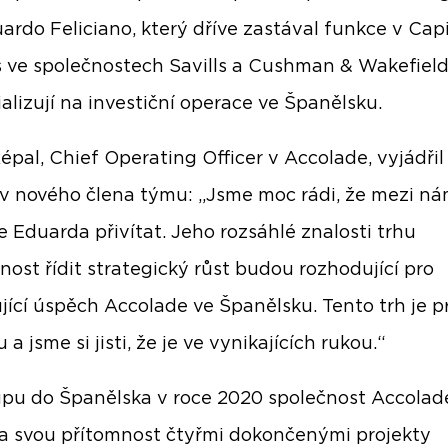
uardo Feliciano, který dříve zastával funkce v Capi
 ve společnostech Savills a Cushman & Wakefield
ializují na investiční operace ve Španělsku.
épal, Chief Operating Officer v Accolade, vyjádřil
v nového člena týmu: „Jsme moc rádi, že mezi ná
Eduarda přivítat. Jeho rozsáhlé znalosti trhu
nost řídit strategický růst budou rozhodující pro
jící úspěch Accolade ve Španělsku. Tento trh je p
u a jsme si jisti, že je ve vynikajících rukou.“
pu do Španělska v roce 2020 společnost Accolad
a svou přítomnost čtyřmi dokončenými projekty