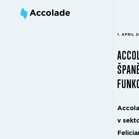
1. APRIL 
ACCOL
ŠPANĚ
FUNK
Accola
v sekt
Felici