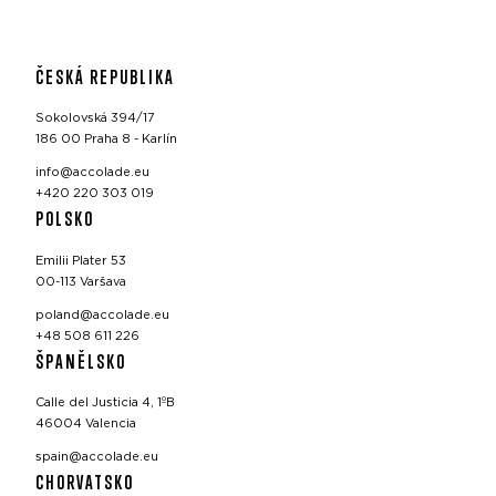
ČESKÁ REPUBLIKA
Sokolovská 394/17
186 00 Praha 8 - Karlín
info@accolade.eu
+420 220 303 019
POLSKO
Emilii Plater 53
00-113 Varšava
poland@accolade.eu
+48 508 611 226
ŠPANĚLSKO
Calle del Justicia 4, 1ºB
46004 Valencia
spain@accolade.eu
CHORVATSKO