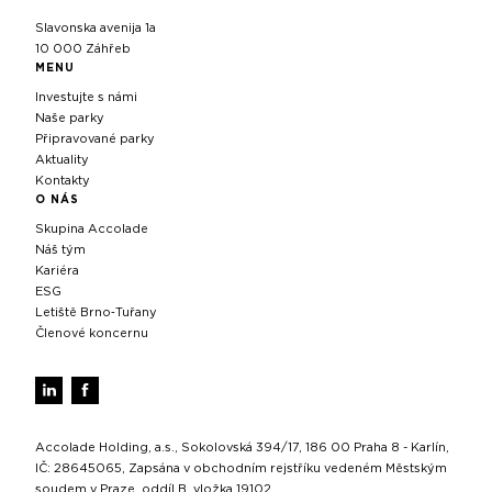
Slavonska avenija 1a
10 000 Záhřeb
MENU
Investujte s námi
Naše parky
Připravované parky
Aktuality
Kontakty
O NÁS
Skupina Accolade
Náš tým
Kariéra
ESG
Letiště Brno‑Tuřany
Členové koncernu
Accolade Holding, a.s., Sokolovská 394/17, 186 00 Praha 8 - Karlín,
IČ: 28645065, Zapsána v obchodním rejstříku vedeném Městským
soudem v Praze, oddíl B, vložka 19102.