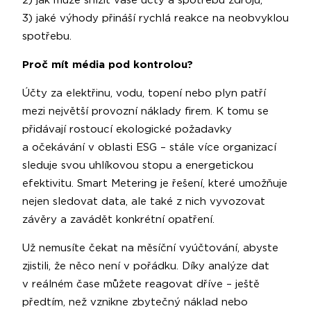
2) jak může snížit vaše účty a spotřebu zdrojů,
3) jaké výhody přináší rychlá reakce na neobvyklou
spotřebu.
Proč mít média pod kontrolou?
Účty za elektřinu, vodu, topení nebo plyn patří
mezi největší provozní náklady firem. K tomu se
přidávají rostoucí ekologické požadavky
a očekávání v oblasti ESG – stále více organizací
sleduje svou uhlíkovou stopu a energetickou
efektivitu. Smart Metering je řešení, které umožňuje
nejen sledovat data, ale také z nich vyvozovat
závěry a zavádět konkrétní opatření.
Už nemusíte čekat na měsíční vyúčtování, abyste
zjistili, že něco není v pořádku. Díky analýze dat
v reálném čase můžete reagovat dříve – ještě
předtím, než vznikne zbytečný náklad nebo