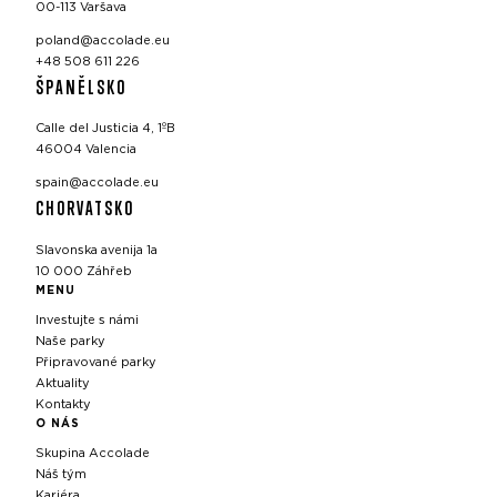
00-113 Varšava
poland@accolade.eu
+48 508 611 226
ŠPANĚLSKO
Calle del Justicia 4, 1ºB
46004 Valencia
spain@accolade.eu
CHORVATSKO
Slavonska avenija 1a
10 000 Záhřeb
MENU
Investujte s námi
Naše parky
Připravované parky
Aktuality
Kontakty
O NÁS
Skupina Accolade
Náš tým
Kariéra