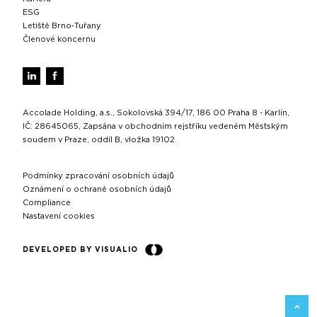
ESG
Letiště Brno‑Tuřany
Členové koncernu
Accolade Holding, a.s., Sokolovská 394/17, 186 00 Praha 8 - Karlín,
IČ: 28645065, Zapsána v obchodním rejstříku vedeném Městským
soudem v Praze, oddíl B, vložka 19102.
Podmínky zpracování osobních údajů
Oznámení o ochraně osobních údajů
Compliance
Nastavení cookies
DEVELOPED BY VISUALIO
ZPĚT 