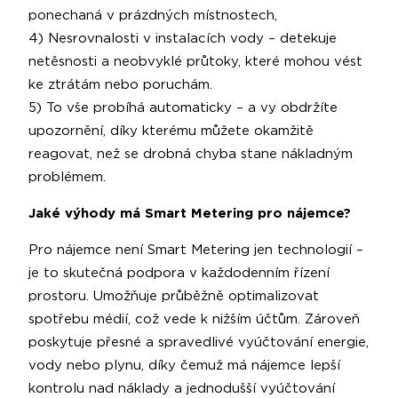
ponechaná v prázdných místnostech,
4) Nesrovnalosti v instalacích vody – detekuje
netěsnosti a neobvyklé průtoky, které mohou vést
ke ztrátám nebo poruchám.
5) To vše probíhá automaticky – a vy obdržíte
upozornění, díky kterému můžete okamžitě
reagovat, než se drobná chyba stane nákladným
problémem.
Jaké výhody má Smart Metering pro nájemce?
Pro nájemce není Smart Metering jen technologií –
je to skutečná podpora v každodenním řízení
prostoru. Umožňuje průběžně optimalizovat
spotřebu médií, což vede k nižším účtům. Zároveň
poskytuje přesné a spravedlivé vyúčtování energie,
vody nebo plynu, díky čemuž má nájemce lepší
kontrolu nad náklady a jednodušší vyúčtování