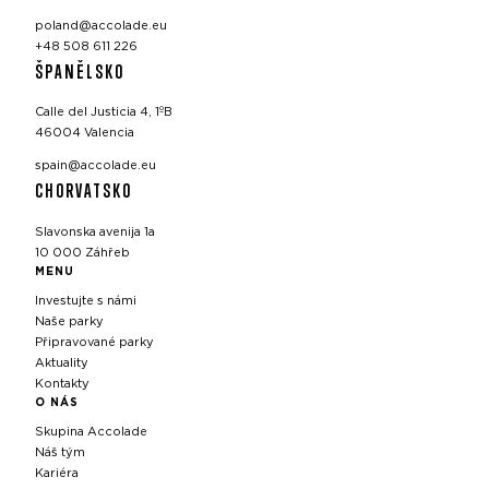
poland@accolade.eu
+48 508 611 226
ŠPANĚLSKO
Calle del Justicia 4, 1ºB
46004 Valencia
spain@accolade.eu
CHORVATSKO
Slavonska avenija 1a
10 000 Záhřeb
MENU
Investujte s námi
Naše parky
Připravované parky
Aktuality
Kontakty
O NÁS
Skupina Accolade
Náš tým
Kariéra