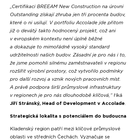
„Certifikaci BREEAM New Construction na úrovni
Outstanding získají zhruba jen tři procenta budov,
které o ni usilují. V portfoliu Accolade jde přitom
již o devátý takto hodnocený projekt, což ani
v evropském kontextu není úplně běžné
a dokazuje to mimořádně vysoký standard
udržitelnosti našich budov. Zásadní je pro nás i to,
že jsme pomohli silnému zaměstnavateli v regionu
rozšířit výrobní prostory, což vytvořilo podmínky
pro další rozvoj a vznik nových pracovních míst.
A právě podpora širší průmyslové infrastruktury
v regionech je pro nás dlouhodobě klíčová,“
říká
Jiří Stránský, Head of Development v Accolade
.
Strategická lokalita s potenciálem do budoucna
Kladenský region patří mezi klíčové průmyslové
oblasti ve středních Čechách. Vyznačuje se