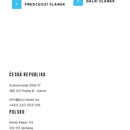
DALŠÍ ČLÁNEK
PŘEDCHOZÍ ČLÁNEK
ČESKÁ REPUBLIKA
Sokolovská 394/17
186 00 Praha 8 - Karlín
info@accolade.eu
+420 220 303 019
POLSKO
Emilii Plater 53
00-113 Varšava