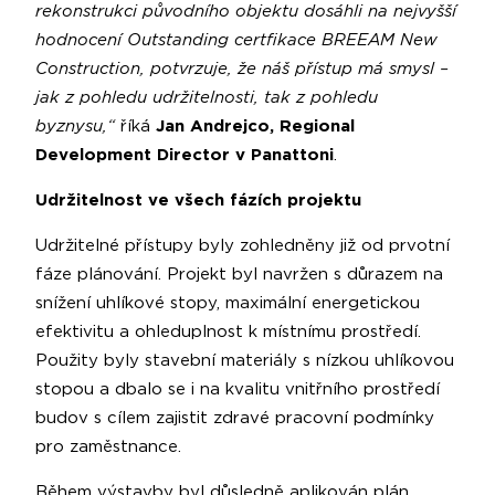
rekonstrukci původního objektu dosáhli na nejvyšší
hodnocení Outstanding certfikace BREEAM New
Construction, potvrzuje, že náš přístup má smysl –
jak z pohledu udržitelnosti, tak z pohledu
byznysu,“
říká
Jan Andrejco, Regional
Development Director v Panattoni
.
Udržitelnost ve všech fázích projektu
Udržitelné přístupy byly zohledněny již od prvotní
fáze plánování. Projekt byl navržen s důrazem na
snížení uhlíkové stopy, maximální energetickou
efektivitu a ohleduplnost k místnímu prostředí.
Použity byly stavební materiály s nízkou uhlíkovou
stopou a dbalo se i na kvalitu vnitřního prostředí
budov s cílem zajistit zdravé pracovní podmínky
pro zaměstnance.
Během výstavby byl důsledně aplikován plán