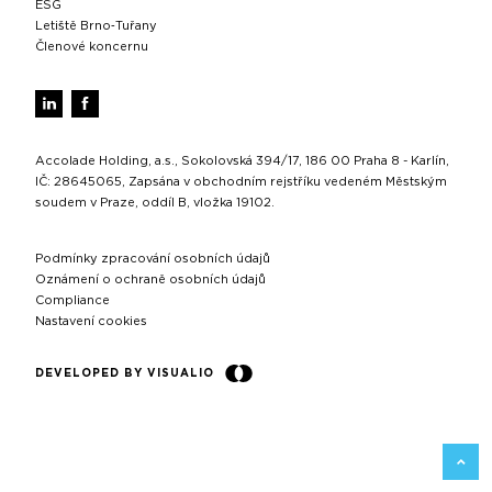
ESG
Letiště Brno‑Tuřany
Členové koncernu
Accolade Holding, a.s., Sokolovská 394/17, 186 00 Praha 8 - Karlín,
IČ: 28645065, Zapsána v obchodním rejstříku vedeném Městským
soudem v Praze, oddíl B, vložka 19102.
Podmínky zpracování osobních údajů
Oznámení o ochraně osobních údajů
Compliance
Nastavení cookies
DEVELOPED BY VISUALIO
ZPĚT 