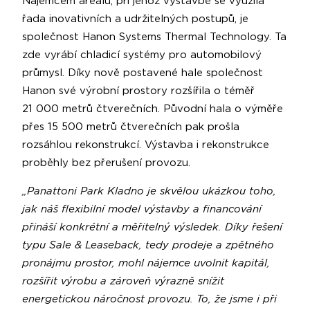
Nájemcem areálu, při jehož výstavbě se využila
řada inovativních a udržitelných postupů, je
společnost Hanon Systems Thermal Technology. Ta
zde vyrábí chladicí systémy pro automobilový
průmysl. Díky nově postavené hale společnost
Hanon své výrobní prostory rozšířila o téměř
21 000 metrů čtverečních. Původní hala o výměře
přes 15 500 metrů čtverečních pak prošla
rozsáhlou rekonstrukcí. Výstavba i rekonstrukce
proběhly bez přerušení provozu.
„Panattoni Park Kladno je skvělou ukázkou toho,
jak náš flexibilní model výstavby a financování
přináší konkrétní a měřitelný výsledek. Díky řešení
typu Sale & Leaseback, tedy prodeje a zpětného
pronájmu prostor, mohl nájemce uvolnit kapitál,
rozšířit výrobu a zároveň výrazně snížit
energetickou náročnost provozu. To, že jsme i při